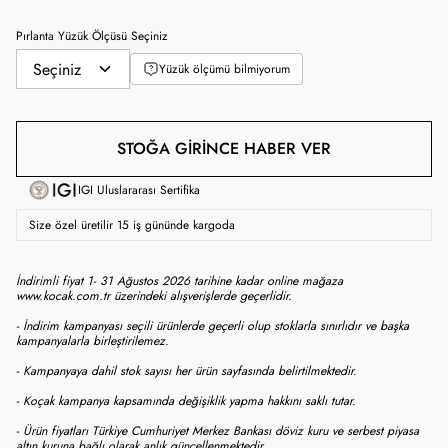
Pırlanta Yüzük Ölçüsü Seçiniz
Yüzük ölçümü bilmiyorum
STOĞA GIRINCE HABER VER
IGI Uluslararası Sertifika
Size özel üretilir 15 iş gününde kargoda
İndirimli fiyat 1- 31 Ağustos 2026 tarihine kadar online mağaza
www.kocak.com.tr üzerindeki alışverişlerde geçerlidir.
- İndirim kampanyası seçili ürünlerde geçerli olup stoklarla sınırlıdır ve başka
kampanyalarla birleştirilemez.
- Kampanyaya dahil stok sayısı her ürün sayfasında belirtilmektedir.
- Koçak kampanya kapsamında değişiklik yapma hakkını saklı tutar.
- Ürün fiyatları Türkiye Cumhuriyet Merkez Bankası döviz kuru ve serbest piyasa
altın kuruna bağlı olarak anlık güncellenmektedir.