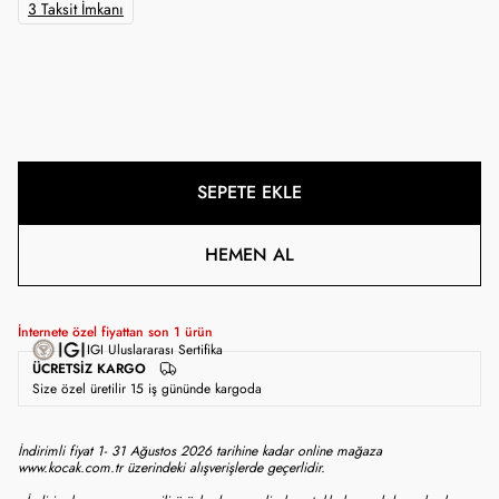
3 Taksit İmkanı
SEPETE EKLE
HEMEN AL
İnternete özel fiyattan son
1
ürün
IGI Uluslararası Sertifika
ÜCRETSIZ KARGO
Size özel üretilir 15 iş gününde kargoda
İndirimli fiyat 1- 31 Ağustos 2026 tarihine kadar online mağaza
www.kocak.com.tr üzerindeki alışverişlerde geçerlidir.