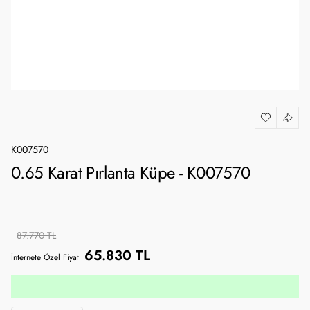
K007570
0.65 Karat Pırlanta Küpe - K007570
87.770 TL
65.830 TL
İnternete Özel Fiyat