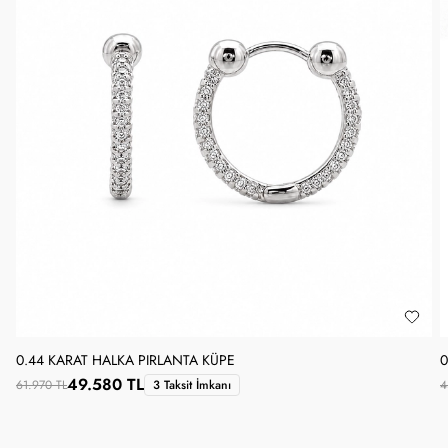
0.44 KARAT HALKA PIRLANTA KÜPE
0
49.580 TL
61.970 TL
3 Taksit İmkanı
4