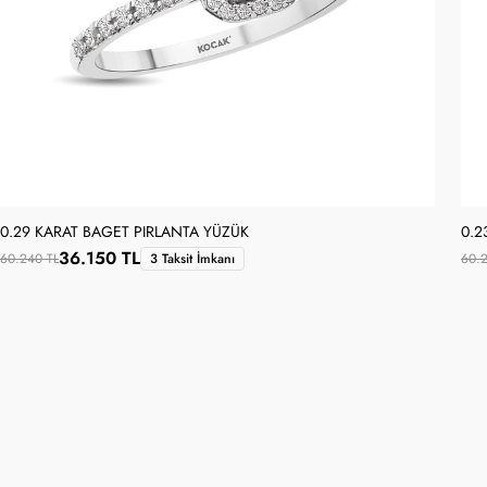
0.29 KARAT BAGET PIRLANTA YÜZÜK
0.2
36.150 TL
60.240 TL
3 Taksit İmkanı
60.2