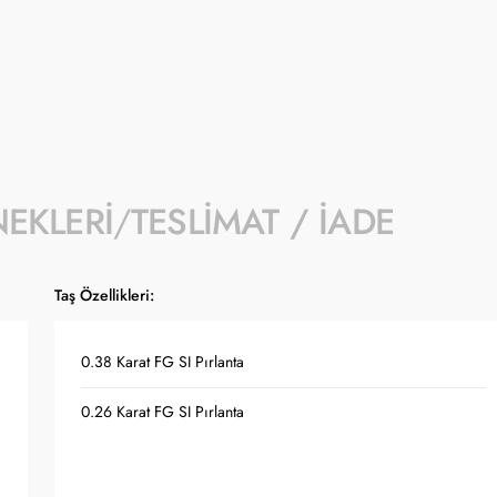
- Kampanyaya dahil stok sayısı her ürün sa
- Koçak kampanya kapsamında değişiklik y
- Ürün fiyatları Türkiye Cumhuriyet Merkez
güncellenmektedir.
NEKLERI
TESLIMAT / İADE
Taş Özellikleri:
0.38 Karat FG SI Pırlanta
0.26 Karat FG SI Pırlanta