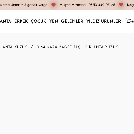
lerde Ücretsiz Sigortalı Kargo
Müşteri Hizmetleri 0850 440 05 25
Koçak
LANTA
ERKEK
ÇOCUK
YENİ GELENLER
YILDIZ ÜRÜNLER
RLANTA YÜZÜK
0.64 KARA BAGET TAŞLI PIRLANTA YÜZÜK
VZ08794
0.64 Kara Baget Taşlı
105.510 TL
79.130 TL
İnternete Özel Fiyat