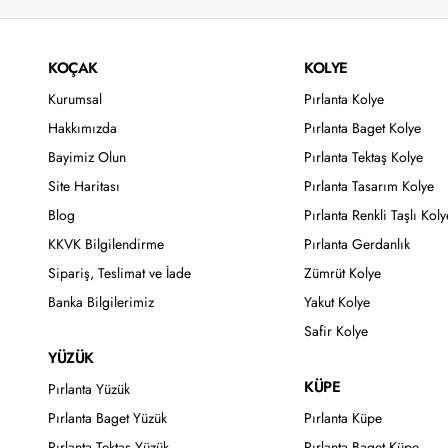
KOÇAK
KOLYE
Kurumsal
Pırlanta Kolye
Hakkımızda
Pırlanta Baget Kolye
Bayimiz Olun
Pırlanta Tektaş Kolye
Site Haritası
Pırlanta Tasarım Kolye
Blog
Pırlanta Renkli Taşlı Koly
KKVK Bilgilendirme
Pırlanta Gerdanlık
Sipariş, Teslimat ve İade
Zümrüt Kolye
Banka Bilgilerimiz
Yakut Kolye
Safir Kolye
YÜZÜK
KÜPE
Pırlanta Yüzük
Pırlanta Baget Yüzük
Pırlanta Küpe
Pırlanta Tektaş Yüzük
Pırlanta Baget Küpe