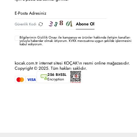
Abone Ol
Bilgilerimin
Gizlilik Onayı ile kampanya ve ürünler hakkında iletişim kanalları
yoluyla haberdar olmak istiyorum.
KVKK mevzuatına uygun şekilde işlenmesini
kabul ediyorum.
kocak.com.tr internet sitesi KOÇAK'ın resmi online mağazasıdır.
Copyright © 2025. Tüm hakları saklıdır.
256 BitSSL
Encryption