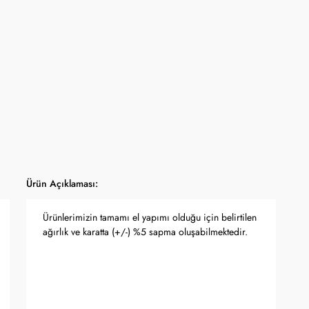
yfasında belirtilmektedir.
apma hakkını saklı tutar.
 Bankası döviz kuru ve serbest piyasa altın kuruna bağlı olarak anlık
Ürün Açıklaması:
Ürünlerimizin tamamı el yapımı olduğu için belirtilen
ağırlık ve karatta (+/-) %5 sapma oluşabilmektedir.