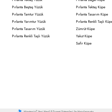
Pırlanta Beştaş Yüzük
Pırlanta Tektaş Küpe
Pırlanta Tamtur Yüzük
Pırlanta Tasarım Küpe
Pırlanta Yarımtur Yüzük
Pırlanta Renkli Taşlı Küp
Pırlanta Tasarım Yüzük
Zümrüt Küpe
Pırlanta Renkli Taşlı Yüzük
Yakut Küpe
Safir Küpe
®
Hipotenüs
Yeni Nesil E-Ticaret Sistemleri ile Hazırlanmıştır.