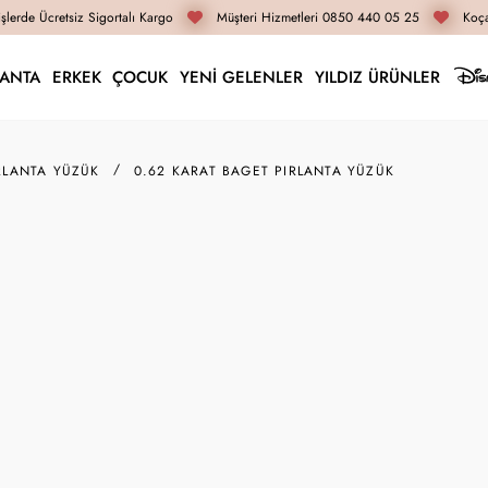
lerde Ücretsiz Sigortalı Kargo
Müşteri Hizmetleri 0850 440 05 25
Koçak
LANTA
ERKEK
ÇOCUK
YENİ GELENLER
YILDIZ ÜRÜNLER
RLANTA YÜZÜK
0.62 KARAT BAGET PIRLANTA YÜZÜK
Z011802
0.62 Karat Baget Pırl
134.070 TL
100.550 TL
İnternete Özel Fiyat