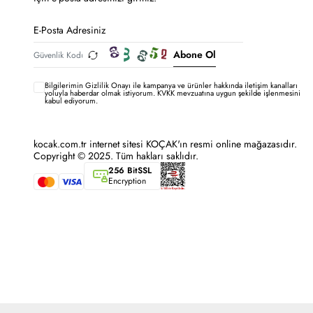
Abone Ol
Bilgilerimin
Gizlilik Onayı ile kampanya ve ürünler hakkında iletişim kanalları
yoluyla haberdar olmak istiyorum.
KVKK mevzuatına uygun şekilde işlenmesini
kabul ediyorum.
kocak.com.tr internet sitesi KOÇAK'ın resmi online mağazasıdır.
Copyright © 2025. Tüm hakları saklıdır.
256 BitSSL
Encryption