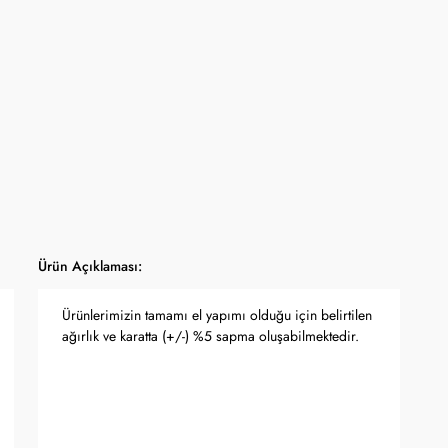
yfasında belirtilmektedir.
apma hakkını saklı tutar.
 Bankası döviz kuru ve serbest piyasa altın kuruna bağlı olarak anlık
Ürün Açıklaması:
Ürünlerimizin tamamı el yapımı olduğu için belirtilen
ağırlık ve karatta (+/-) %5 sapma oluşabilmektedir.