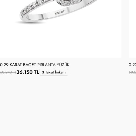
0.29 KARAT BAGET PIRLANTA YÜZÜK
0.2
36.150 TL
60.240 TL
3 Taksit İmkanı
60.2