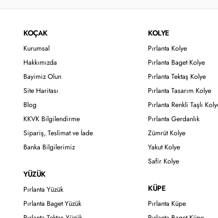
KOÇAK
KOLYE
Kurumsal
Pırlanta Kolye
Hakkımızda
Pırlanta Baget Kolye
Bayimiz Olun
Pırlanta Tektaş Kolye
Site Haritası
Pırlanta Tasarım Kolye
Blog
Pırlanta Renkli Taşlı Koly
KKVK Bilgilendirme
Pırlanta Gerdanlık
Sipariş, Teslimat ve İade
Zümrüt Kolye
Banka Bilgilerimiz
Yakut Kolye
Safir Kolye
YÜZÜK
KÜPE
Pırlanta Yüzük
Pırlanta Baget Yüzük
Pırlanta Küpe
Pırlanta Tektaş Yüzük
Pırlanta Baget Küpe