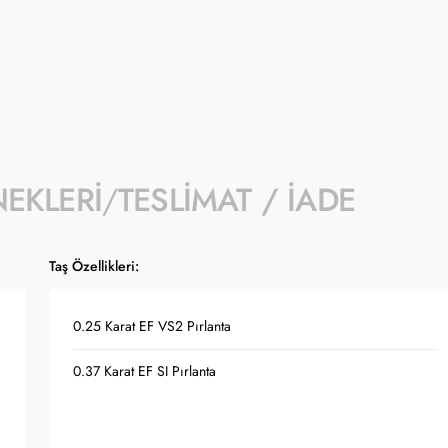
- Kampanyaya dahil stok sayısı her ürün sa
- Koçak kampanya kapsamında değişiklik y
- Ürün fiyatları Türkiye Cumhuriyet Merkez
güncellenmektedir.
NEKLERI
TESLIMAT / İADE
Taş Özellikleri:
0.25 Karat EF VS2 Pırlanta
0.37 Karat EF SI Pırlanta