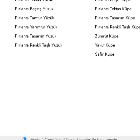
Pırlanta Beştaş Yüzük
Pırlanta Tektaş Küpe
Pırlanta Tamtur Yüzük
Pırlanta Tasarım Küpe
Pırlanta Yarımtur Yüzük
Pırlanta Renkli Taşlı Küp
Pırlanta Tasarım Yüzük
Zümrüt Küpe
Pırlanta Renkli Taşlı Yüzük
Yakut Küpe
Safir Küpe
®
Hipotenüs
Yeni Nesil E-Ticaret Sistemleri ile Hazırlanmıştır.