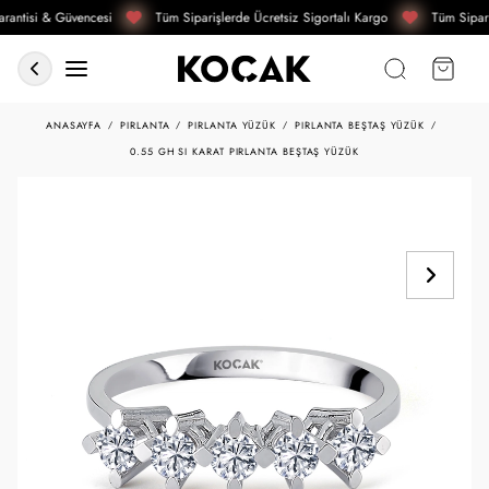
rantisi & Güvencesi
Tüm Siparişlerde Ücretsiz Sigortalı Kargo
Tüm Sipari
ANASAYFA
PIRLANTA
PIRLANTA YÜZÜK
PIRLANTA BEŞTAŞ YÜZÜK
0.55 GH SI KARAT PIRLANTA BEŞTAŞ YÜZÜK