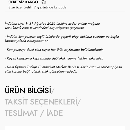
ÜCRETSIZ KARGO
Size özel üretilir 7 iş gününde kargoda
İndirimli fiyat 1- 31 Ağustos 2026 tarihine kadar online mağaza
www.kocak.com.tr üzerindeki alışverişlerde geçerlidir.
- İndirim kampanyası seçili ürünlerde geçerli olup stoklarla sınırlıdır ve başka
kampanyalarla birleştirilemez.
- Kampanyaya dahil stok sayısı her ürün sayfasında belirtilmektedir.
- Koçak kampanya kapsamında değişiklik yapma hakkını saklı tutar.
- Ürün fiyatları Türkiye Cumhuriyet Merkez Bankası döviz kuru ve serbest piyasa
altın kuruna bağlı olarak anlık güncellenmektedir.
ÜRÜN BILGISI
TAKSIT SEÇENEKLERI
TESLIMAT / İADE