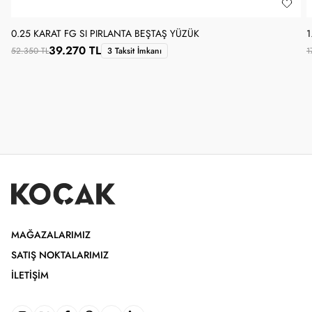
0.25 KARAT FG SI PIRLANTA BEŞTAŞ YÜZÜK
1
39.270 TL
52.350 TL
3 Taksit İmkanı
1
MAĞAZALARIMIZ
SATIŞ NOKTALARIMIZ
İLETIŞIM