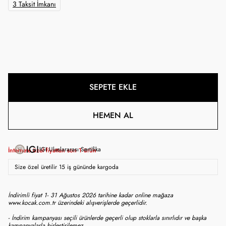
3 Taksit İmkanı
SEPETE EKLE
HEMEN AL
IGI Uluslararası Sertifika
İnternete özel fiyattan son
1
ürün
Size özel üretilir 15 iş gününde kargoda
İndirimli fiyat 1- 31 Ağustos 2026 tarihine kadar online mağaza
www.kocak.com.tr üzerindeki alışverişlerde geçerlidir.
- İndirim kampanyası seçili ürünlerde geçerli olup stoklarla sınırlıdır ve başka
kampanyalarla birleştirilemez.