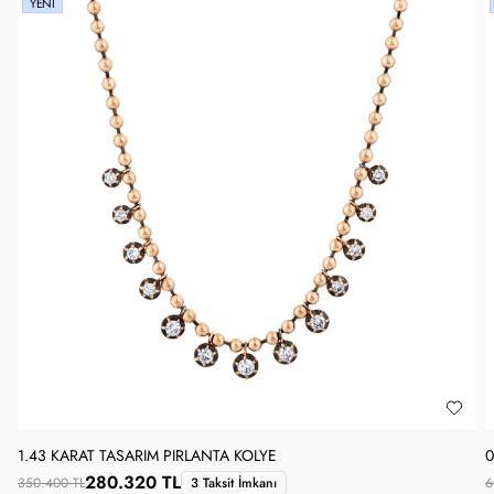
YENI
1.43 KARAT TASARIM PIRLANTA KOLYE
0
280.320 TL
350.400 TL
3 Taksit İmkanı
6