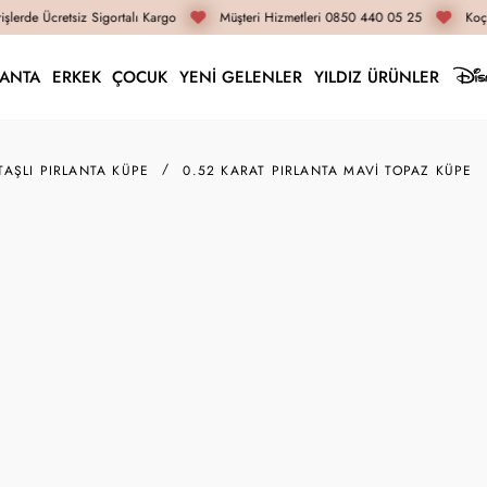
lerde Ücretsiz Sigortalı Kargo
Müşteri Hizmetleri 0850 440 05 25
Koça
LANTA
ERKEK
ÇOCUK
YENİ GELENLER
YILDIZ ÜRÜNLER
TAŞLI PIRLANTA KÜPE
0.52 KARAT PIRLANTA MAVI TOPAZ KÜPE
RK00171
0.52 Karat Pırlanta M
56.390 TL
42.290 TL
İnternete Özel Fiyat