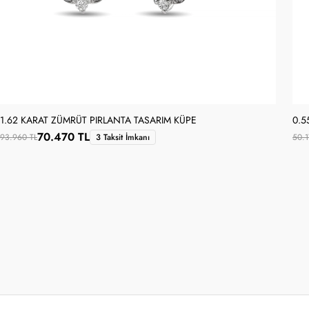
1.62 KARAT ZÜMRÜT PIRLANTA TASARIM KÜPE
0.5
70.470 TL
93.960 TL
3 Taksit İmkanı
50.1