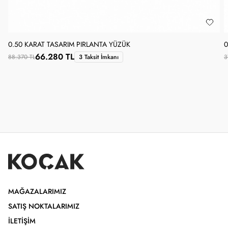
0.50 KARAT TASARIM PIRLANTA YÜZÜK
0
66.280 TL
88.370 TL
3 Taksit İmkanı
3
MAĞAZALARIMIZ
SATIŞ NOKTALARIMIZ
İLETIŞIM