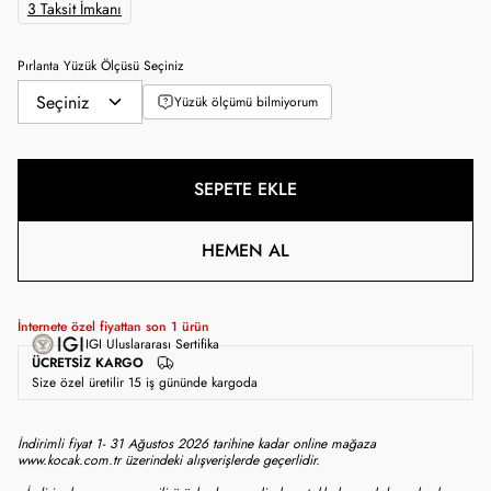
3 Taksit İmkanı
Pırlanta Yüzük Ölçüsü Seçiniz
Yüzük ölçümü bilmiyorum
SEPETE EKLE
HEMEN AL
İnternete özel fiyattan son
1
ürün
IGI Uluslararası Sertifika
ÜCRETSIZ KARGO
Size özel üretilir 15 iş gününde kargoda
İndirimli fiyat 1- 31 Ağustos 2026 tarihine kadar online mağaza
www.kocak.com.tr üzerindeki alışverişlerde geçerlidir.