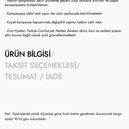
- İndirim kampanyası seçili ürünlerde geçerli olup stoklarla sınırlıdır ve başka
kampanyalarla birleştirilemez.
- Kampanyaya dahil stok sayısı her ürün sayfasında belirtilmektedir.
- Koçak kampanya kapsamında değişiklik yapma hakkını saklı tutar.
- Ürün fiyatları Türkiye Cumhuriyet Merkez Bankası döviz kuru ve serbest piyasa
altın kuruna bağlı olarak anlık güncellenmektedir.
ÜRÜN BILGISI
TAKSIT SEÇENEKLERI
TESLIMAT / İADE
Not: Siparişlerde yüzük ölçüsüne göre özel üretim gerekmesi durumunda kargo
süresi 10-14 gün arasındadır.