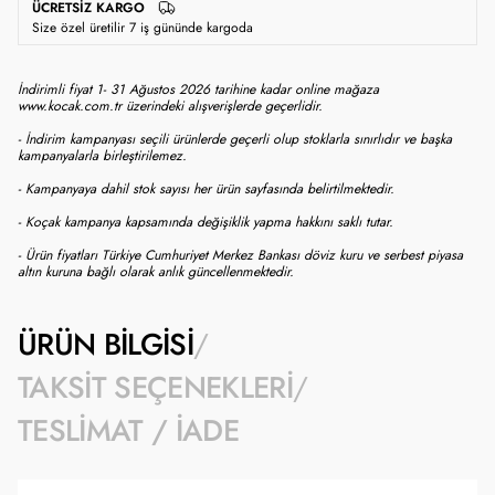
ÜCRETSIZ KARGO
Size özel üretilir 7 iş gününde kargoda
İndirimli fiyat 1- 31 Ağustos 2026 tarihine kadar online mağaza
www.kocak.com.tr üzerindeki alışverişlerde geçerlidir.
- İndirim kampanyası seçili ürünlerde geçerli olup stoklarla sınırlıdır ve başka
kampanyalarla birleştirilemez.
- Kampanyaya dahil stok sayısı her ürün sayfasında belirtilmektedir.
- Koçak kampanya kapsamında değişiklik yapma hakkını saklı tutar.
- Ürün fiyatları Türkiye Cumhuriyet Merkez Bankası döviz kuru ve serbest piyasa
altın kuruna bağlı olarak anlık güncellenmektedir.
ÜRÜN BILGISI
TAKSIT SEÇENEKLERI
TESLIMAT / İADE