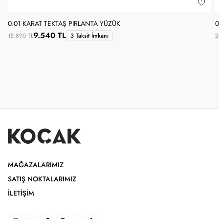
0.01 KARAT TEKTAŞ PIRLANTA YÜZÜK
0
9.540 TL
15.890 TL
3 Taksit İmkanı
2
MAĞAZALARIMIZ
SATIŞ NOKTALARIMIZ
İLETIŞIM