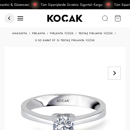
antisi & Güvencesi
Tüm Siparişlerde Ücretsiz Sigortalı Kargo
Tüm Sipari
ANASAYFA
PIRLANTA
PIRLANTA YÜZÜK
TEKTAŞ PIRLANTA YÜZÜK
0.50 KARAT EF SI TEKTAŞ PIRLANTA YÜZÜK