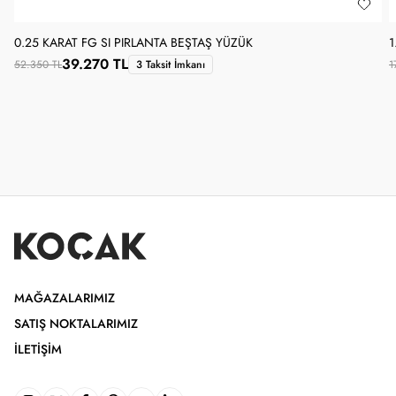
0.25 KARAT FG SI PIRLANTA BEŞTAŞ YÜZÜK
1
39.270 TL
52.350 TL
3 Taksit İmkanı
1
MAĞAZALARIMIZ
SATIŞ NOKTALARIMIZ
İLETIŞIM