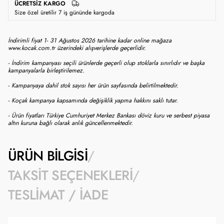
ÜCRETSIZ KARGO
Size özel üretilir 7 iş gününde kargoda
İndirimli fiyat 1- 31 Ağustos 2026 tarihine kadar online mağaza
www.kocak.com.tr üzerindeki alışverişlerde geçerlidir.
- İndirim kampanyası seçili ürünlerde geçerli olup stoklarla sınırlıdır ve başka
kampanyalarla birleştirilemez.
- Kampanyaya dahil stok sayısı her ürün sayfasında belirtilmektedir.
- Koçak kampanya kapsamında değişiklik yapma hakkını saklı tutar.
- Ürün fiyatları Türkiye Cumhuriyet Merkez Bankası döviz kuru ve serbest piyasa
altın kuruna bağlı olarak anlık güncellenmektedir.
ÜRÜN BILGISI
TAKSIT SEÇENEKLERI
TESLIMAT / İADE