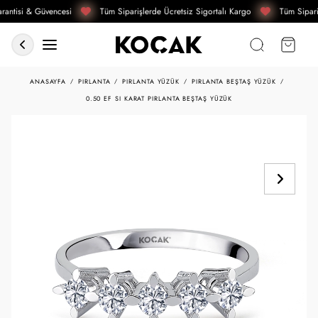
antisi & Güvencesi
Tüm Siparişlerde Ücretsiz Sigortalı Kargo
Tüm Sipari
ANASAYFA
PIRLANTA
PIRLANTA YÜZÜK
PIRLANTA BEŞTAŞ YÜZÜK
0.50 EF SI KARAT PIRLANTA BEŞTAŞ YÜZÜK