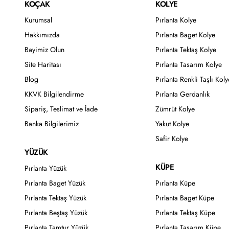
KOÇAK
KOLYE
Kurumsal
Pırlanta Kolye
Hakkımızda
Pırlanta Baget Kolye
Bayimiz Olun
Pırlanta Tektaş Kolye
Site Haritası
Pırlanta Tasarım Kolye
Blog
Pırlanta Renkli Taşlı Koly
KKVK Bilgilendirme
Pırlanta Gerdanlık
Sipariş, Teslimat ve İade
Zümrüt Kolye
Banka Bilgilerimiz
Yakut Kolye
Safir Kolye
YÜZÜK
KÜPE
Pırlanta Yüzük
Pırlanta Baget Yüzük
Pırlanta Küpe
Pırlanta Tektaş Yüzük
Pırlanta Baget Küpe
Pırlanta Beştaş Yüzük
Pırlanta Tektaş Küpe
Pırlanta Tamtur Yüzük
Pırlanta Tasarım Küpe