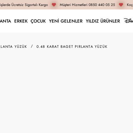
lerde Ücretsiz Sigortalı Kargo
Müşteri Hizmetleri 0850 440 05 25
Koça
LANTA
ERKEK
ÇOCUK
YENİ GELENLER
YILDIZ ÜRÜNLER
RLANTA YÜZÜK
0.48 KARAT BAGET PIRLANTA YÜZÜK
Z018224
0.48 Karat Baget Pırl
83.060 TL
62.300 TL
İnternete Özel Fiyat