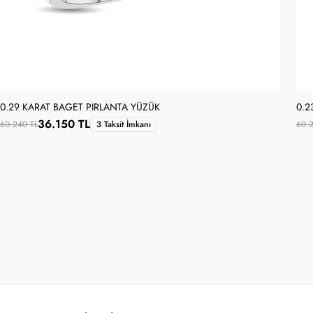
0.29 KARAT BAGET PIRLANTA YÜZÜK
0.2
36.150 TL
60.240 TL
3 Taksit İmkanı
60.2