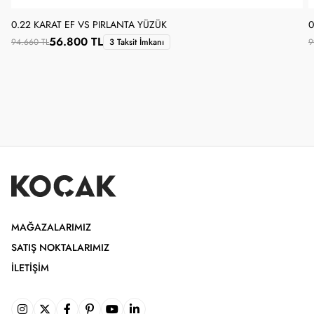
0.22 KARAT EF VS PIRLANTA YÜZÜK
0
56.800 TL
94.660 TL
3 Taksit İmkanı
9
MAĞAZALARIMIZ
SATIŞ NOKTALARIMIZ
İLETIŞIM