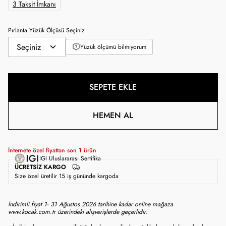
3 Taksit İmkanı
Pırlanta Yüzük Ölçüsü Seçiniz
Yüzük ölçümü bilmiyorum
SEPETE EKLE
HEMEN AL
İnternete özel fiyattan son
1
ürün
IGI Uluslararası Sertifika
ÜCRETSIZ KARGO
Size özel üretilir 15 iş gününde kargoda
İndirimli fiyat 1- 31 Ağustos 2026 tarihine kadar online mağaza
www.kocak.com.tr üzerindeki alışverişlerde geçerlidir.