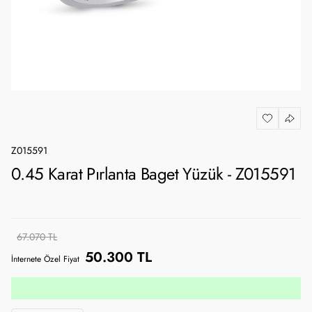
Z015591
0.45 Karat Pırlanta Baget Yüzük - Z015591
67.070 TL
50.300 TL
İnternete Özel Fiyat