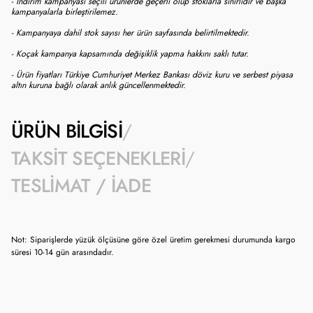
- İndirim kampanyası seçili ürünlerde geçerli olup stoklarla sınırlıdır ve başka
kampanyalarla birleştirilemez.
- Kampanyaya dahil stok sayısı her ürün sayfasında belirtilmektedir.
- Koçak kampanya kapsamında değişiklik yapma hakkını saklı tutar.
- Ürün fiyatları Türkiye Cumhuriyet Merkez Bankası döviz kuru ve serbest piyasa
altın kuruna bağlı olarak anlık güncellenmektedir.
ÜRÜN BILGISI
TAKSIT SEÇENEKLERI
TESLIMAT / İADE
Not: Siparişlerde yüzük ölçüsüne göre özel üretim gerekmesi durumunda kargo
süresi 10-14 gün arasındadır.