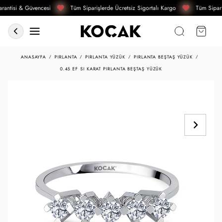
rantisi & Güvencesi
Tüm Siparişlerde Ücretsiz Sigortalı Kargo
Tüm Sipari
ANASAYFA
PIRLANTA
PIRLANTA YÜZÜK
PIRLANTA BEŞTAŞ YÜZÜK
0.45 EF SI KARAT PIRLANTA BEŞTAŞ YÜZÜK