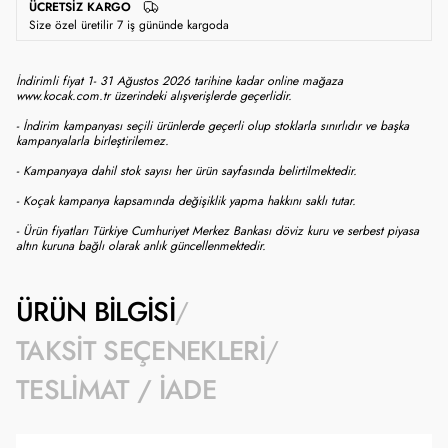
ÜCRETSIZ KARGO
Size özel üretilir 7 iş gününde kargoda
İndirimli fiyat 1- 31 Ağustos 2026 tarihine kadar online mağaza
www.kocak.com.tr üzerindeki alışverişlerde geçerlidir.
- İndirim kampanyası seçili ürünlerde geçerli olup stoklarla sınırlıdır ve başka
kampanyalarla birleştirilemez.
- Kampanyaya dahil stok sayısı her ürün sayfasında belirtilmektedir.
- Koçak kampanya kapsamında değişiklik yapma hakkını saklı tutar.
- Ürün fiyatları Türkiye Cumhuriyet Merkez Bankası döviz kuru ve serbest piyasa
altın kuruna bağlı olarak anlık güncellenmektedir.
ÜRÜN BILGISI
TAKSIT SEÇENEKLERI
TESLIMAT / İADE