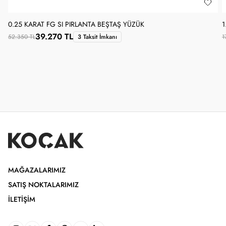
0.25 KARAT FG SI PIRLANTA BEŞTAŞ YÜZÜK
1
39.270 TL
52.350 TL
3 Taksit İmkanı
1
MAĞAZALARIMIZ
SATIŞ NOKTALARIMIZ
İLETIŞIM