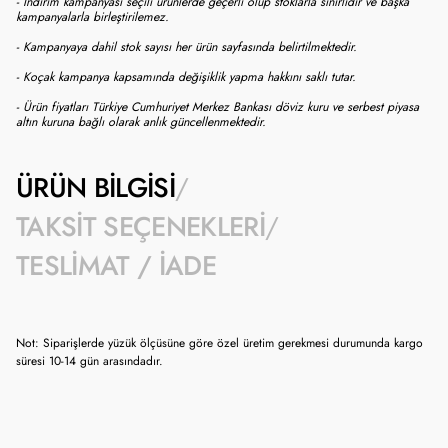
- İndirim kampanyası seçili ürünlerde geçerli olup stoklarla sınırlıdır ve başka
kampanyalarla birleştirilemez.
- Kampanyaya dahil stok sayısı her ürün sayfasında belirtilmektedir.
- Koçak kampanya kapsamında değişiklik yapma hakkını saklı tutar.
- Ürün fiyatları Türkiye Cumhuriyet Merkez Bankası döviz kuru ve serbest piyasa
altın kuruna bağlı olarak anlık güncellenmektedir.
ÜRÜN BILGISI
TAKSIT SEÇENEKLERI
TESLIMAT / İADE
Not: Siparişlerde yüzük ölçüsüne göre özel üretim gerekmesi durumunda kargo
süresi 10-14 gün arasındadır.