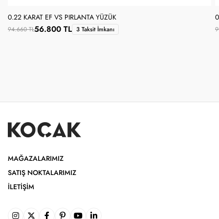
0.22 KARAT EF VS PIRLANTA YÜZÜK
0
56.800 TL
94.660 TL
3 Taksit İmkanı
9
MAĞAZALARIMIZ
SATIŞ NOKTALARIMIZ
İLETIŞIM