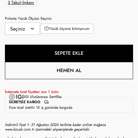
3 Taksit İmkanı
Pırlanta Yüzük Ölçüsü Seçiniz
Yüzük ölçümü bilmiyorum
SEPETE EKLE
HEMEN AL
İnternete özel fiyattan son
1
ürün
IGI Uluslararası Sertifika
ÜCRETSIZ KARGO
Size özel üretilir 15 iş gününde kargoda
İndirimli fiyat 1- 31 Ağustos 2026 tarihine kadar online mağaza
www.kocak.com.tr üzerindeki alışverişlerde geçerlidir.