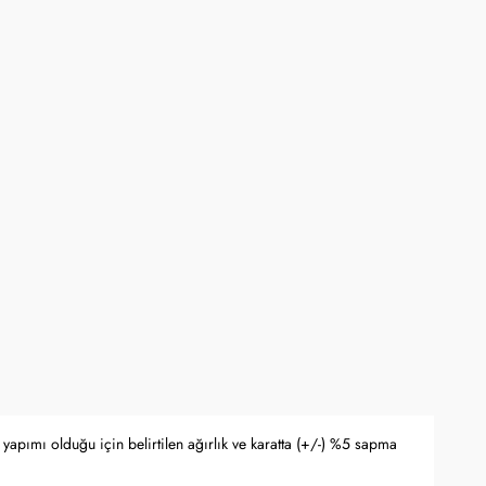
ne kadar online mağaza www.kocak.com.tr üzerindeki alışverişlerde geçerlidir.
rli olup stoklarla sınırlıdır ve başka kampanyalarla birleştirilemez.
yfasında belirtilmektedir.
apma hakkını saklı tutar.
 Bankası döviz kuru ve serbest piyasa altın kuruna bağlı olarak anlık
yapımı olduğu için belirtilen ağırlık ve karatta (+/-) %5 sapma