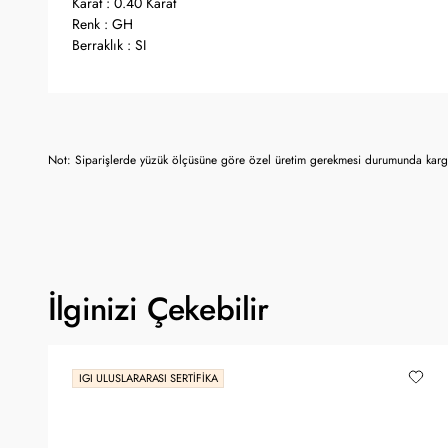
Karat : 0.40 Karat
Renk : GH
Berraklık : SI
Not: Siparişlerde yüzük ölçüsüne göre özel üretim gerekmesi durumunda kargo
İlginizi Çekebilir
IGI ULUSLARARASI SERTIFIKA