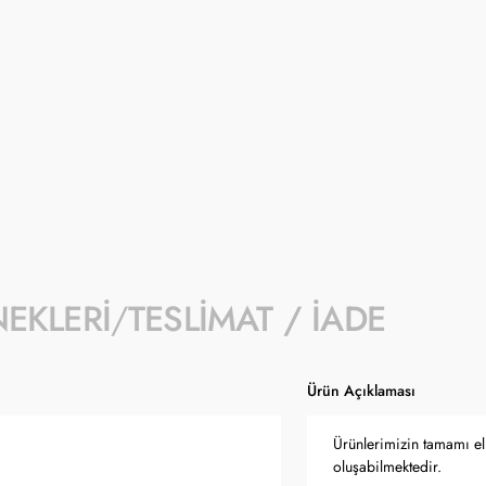
İndirimli fiyat 1- 31 Ağustos 2026 tarihi
- İndirim kampanyası seçili ürünlerde geçe
- Kampanyaya dahil stok sayısı her ürün sa
- Koçak kampanya kapsamında değişiklik y
- Ürün fiyatları Türkiye Cumhuriyet Merkez
güncellenmektedir.
NEKLERI
TESLIMAT / İADE
Ürün Açıklaması
Ürünlerimizin tamamı el 
oluşabilmektedir.