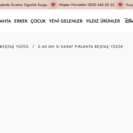
lerde Ücretsiz Sigortalı Kargo
Müşteri Hizmetleri 0850 440 05 25
Koçak
LANTA
ERKEK
ÇOCUK
YENİ GELENLER
YILDIZ ÜRÜNLER
 BEŞTAŞ YÜZÜK
0.40 GH SI KARAT PIRLANTA BEŞTAŞ YÜZÜK
36B0005-040GH
0.40 GH SI Karat Pır
64.910 TL
38.950 TL
İnternete Özel Fiyat