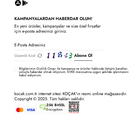
KAMPANYALARDAN HABERDAR OLUN!
En yeni ürünler, kampanyalar ve size özel fırsatlar
için e-posta adresinizi giriniz.
Abone Ol
Bilgilerimin
Gizlilik Onayı ile kampanya ve ürünler hakkında iletişim kanalları
yoluyla haberdar olmak istiyorum.
KVKK mevzuatına uygun şekilde işlenmesini
kabul ediyorum.
kocak.com.tr internet sitesi KOÇAK'ın resmi online mağazasıdır.
Copyright © 2025. Tüm hakları saklıdır.
256 BitSSL
Encryption