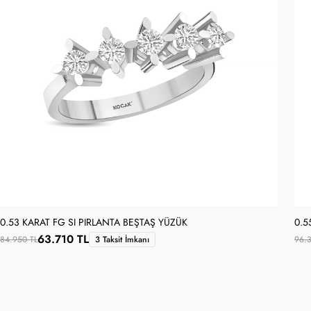
0.53 KARAT FG SI PIRLANTA BEŞTAŞ YÜZÜK
0.5
63.710 TL
84.950 TL
3 Taksit İmkanı
96.3