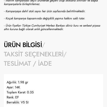
- İndirim kampanyası seçili ürünlerde geçerli olup stoklarla sınırlıdır ve başka
kampanyalarla birleştirilemez.
- Kampanyaya dahil stok sayısı her ürün sayfasında belirtilmektedir.
- Koçak kampanya kapsamında değişiklik yapma hakkını saklı tutar.
- Ürün fiyatları Türkiye Cumhuriyet Merkez Bankası döviz kuru ve serbest piyasa
altın kuruna bağlı olarak anlık güncellenmektedir.
ÜRÜN BILGISI
TAKSIT SEÇENEKLERI
TESLIMAT / İADE
Ağırlık: 1.98 gr
Ayar: 14K
Toplam Karat: 0.35
Renk: EF
Berraklık: VS SI