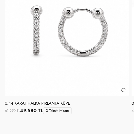
0.44 KARAT HALKA PIRLANTA KÜPE
0
49.580 TL
61.970 TL
3 Taksit İmkanı
4