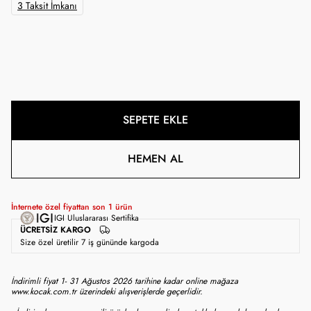
3 Taksit İmkanı
SEPETE EKLE
HEMEN AL
İnternete özel fiyattan son
1
ürün
IGI Uluslararası Sertifika
ÜCRETSIZ KARGO
Size özel üretilir 7 iş gününde kargoda
İndirimli fiyat 1- 31 Ağustos 2026 tarihine kadar online mağaza
www.kocak.com.tr üzerindeki alışverişlerde geçerlidir.