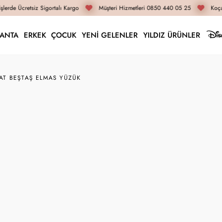
lerde Ücretsiz Sigortalı Kargo
Müşteri Hizmetleri 0850 440 05 25
Koçak
LANTA
ERKEK
ÇOCUK
YENİ GELENLER
YILDIZ ÜRÜNLER
AT BEŞTAŞ ELMAS YÜZÜK
ELZ5328
0.26 Karat Beştaş El
53.030 TL
39.770 TL
İnternete Özel Fiyat