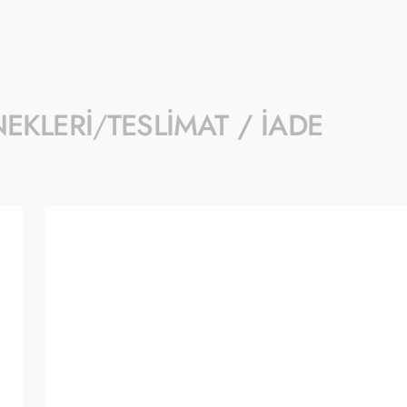
- Ürün fiyatları Türkiye Cumhuriyet Merkez
güncellenmektedir.
NEKLERI
TESLIMAT / İADE