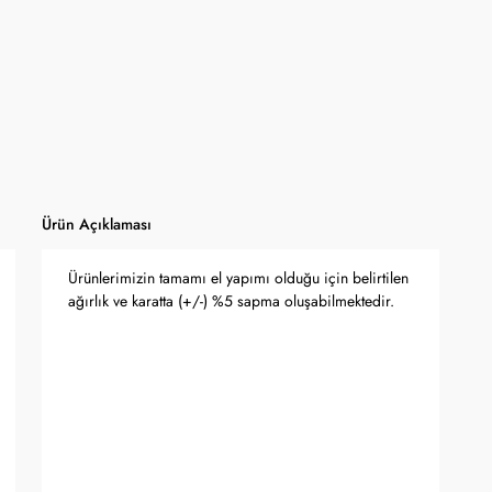
 Bankası döviz kuru ve serbest piyasa altın kuruna bağlı olarak anlık
Ürün Açıklaması
Ürünlerimizin tamamı el yapımı olduğu için belirtilen
ağırlık ve karatta (+/-) %5 sapma oluşabilmektedir.