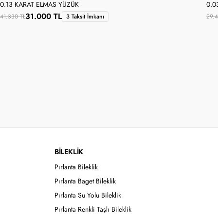
0.13 KARAT ELMAS YÜZÜK
0.0
31.000 TL
41.330 TL
3 Taksit İmkanı
29.4
BİLEKLİK
Pırlanta Bileklik
Pırlanta Baget Bileklik
Pırlanta Su Yolu Bileklik
Pırlanta Renkli Taşlı Bileklik