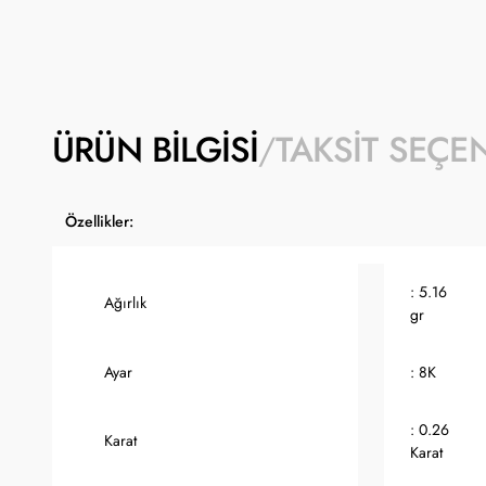
ÜRÜN BILGISI
TAKSIT SEÇE
Özellikler:
: 5.16
Ağırlık
gr
Ayar
: 8K
: 0.26
Karat
Karat