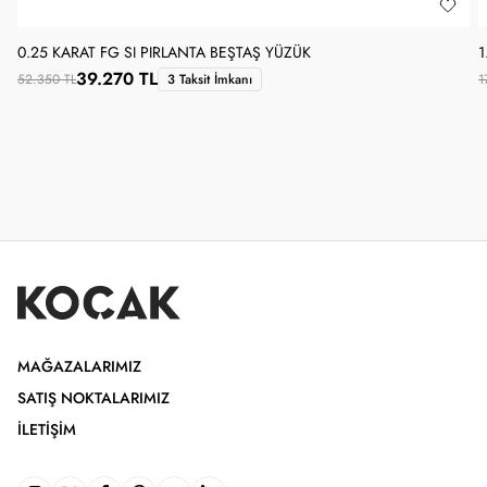
0.25 KARAT FG SI PIRLANTA BEŞTAŞ YÜZÜK
1
39.270 TL
52.350 TL
3 Taksit İmkanı
1
MAĞAZALARIMIZ
SATIŞ NOKTALARIMIZ
İLETIŞIM