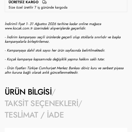
ÜCRETSIZ KARGO
Size özel üretilir 7 iş gününde kargoda
İndirimli fiyat 1- 31 Ağustos 2026 tarihine kadar online mağaza
www.kocak.com.tr üzerindeki alışverişlerde geçerlidir.
- İndirim kampanyası seçili ürünlerde geçerli olup stoklarla sınırlıdır ve başka
kampanyalarla birleştirilemez.
- Kampanyaya dahil stok sayısı her ürün sayfasında belirtilmektedir.
- Koçak kampanya kapsamında değişiklik yapma hakkını saklı tutar.
- Ürün fiyatları Türkiye Cumhuriyet Merkez Bankası döviz kuru ve serbest piyasa
altın kuruna bağlı olarak anlık güncellenmektedir.
ÜRÜN BILGISI
TAKSIT SEÇENEKLERI
TESLIMAT / İADE