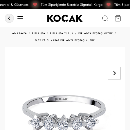
antisi & Güvencesi
Tüm Siparişlerde Ücretsiz Sigortalı Kargo
Tüm Sipari
ANASAYFA
PIRLANTA
PIRLANTA YÜZÜK
PIRLANTA BEŞTAŞ YÜZÜK
0.25 EF SI KARAT PIRLANTA BEŞTAŞ YÜZÜK