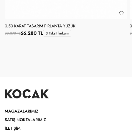
0.50 KARAT TASARIM PIRLANTA YÜZÜK
0
66.280 TL
88.370 TL
3 Taksit İmkanı
3
MAĞAZALARIMIZ
SATIŞ NOKTALARIMIZ
İLETIŞIM