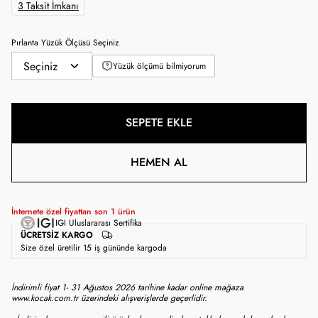
3 Taksit İmkanı
Pırlanta Yüzük Ölçüsü Seçiniz
Yüzük ölçümü bilmiyorum
SEPETE EKLE
HEMEN AL
İnternete özel fiyattan son
1
ürün
IGI Uluslararası Sertifika
ÜCRETSIZ KARGO
Size özel üretilir 15 iş gününde kargoda
İndirimli fiyat 1- 31 Ağustos 2026 tarihine kadar online mağaza
www.kocak.com.tr üzerindeki alışverişlerde geçerlidir.