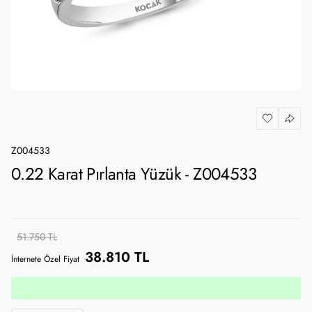
Z004533
0.22 Karat Pırlanta Yüzük - Z004533
51.750 TL
38.810 TL
İnternete Özel Fiyat