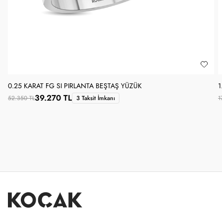
0.25 KARAT FG SI PIRLANTA BEŞTAŞ YÜZÜK
1
39.270 TL
52.350 TL
3 Taksit İmkanı
1