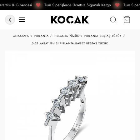
rantisi & Güvencesi
Tüm Siparişlerde Ücretsiz Sigortalı Kargo
Tüm Sipari
ANASAYFA
PIRLANTA
PIRLANTA YÜZÜK
PIRLANTA BEŞTAŞ YÜZÜK
0.21 KARAT GH SI PIRLANTA BAGET BEŞTAŞ YÜZÜK