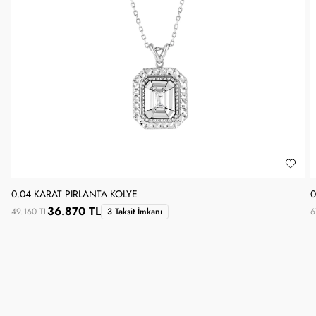
0.04 KARAT PIRLANTA KOLYE
0
36.870 TL
49.160 TL
3 Taksit İmkanı
6