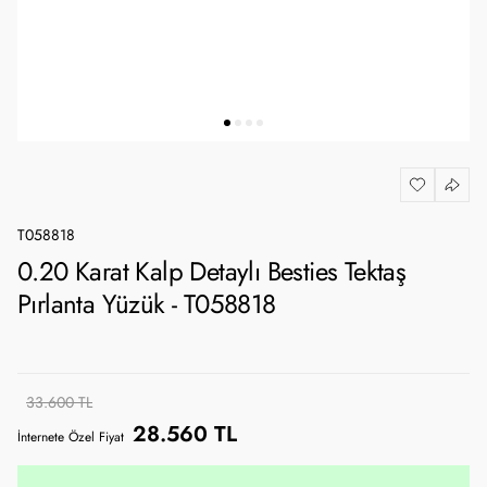
T058818
0.20 Karat Kalp Detaylı Besties Tektaş
Pırlanta Yüzük - T058818
33.600 TL
28.560 TL
İnternete Özel Fiyat