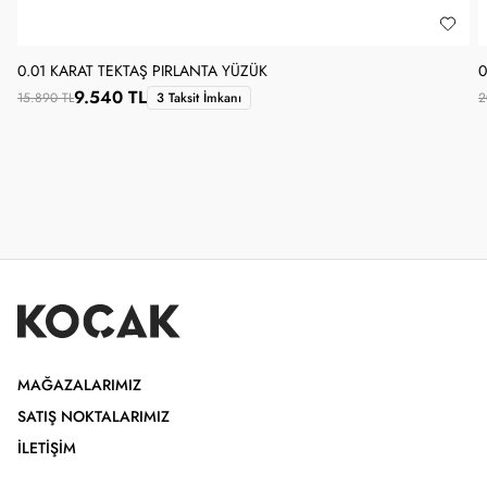
0.01 KARAT TEKTAŞ PIRLANTA YÜZÜK
0
9.540 TL
15.890 TL
3 Taksit İmkanı
2
MAĞAZALARIMIZ
SATIŞ NOKTALARIMIZ
İLETIŞIM