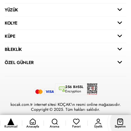
YÜZÜK
KOLYE
KÜPE
BİLEKLİK
ÖZEL GÜNLER
256 BitSSL
Encryption
kocak.com.tr internet sitesi KOÇAK'ın resmi online mağazasıdır.
Copyright © 2025. Tüm hakları saklıdır.
Kurumsal
Anasayfa
Arama
Favori
Üyelik
Sepetim
®
Hipotenüs
Yeni Nesil E-Ticaret Sistemleri ile Hazırlanmıştır.