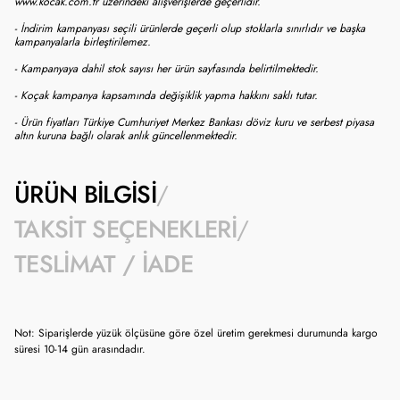
www.kocak.com.tr üzerindeki alışverişlerde geçerlidir.
- İndirim kampanyası seçili ürünlerde geçerli olup stoklarla sınırlıdır ve başka
kampanyalarla birleştirilemez.
- Kampanyaya dahil stok sayısı her ürün sayfasında belirtilmektedir.
- Koçak kampanya kapsamında değişiklik yapma hakkını saklı tutar.
- Ürün fiyatları Türkiye Cumhuriyet Merkez Bankası döviz kuru ve serbest piyasa
altın kuruna bağlı olarak anlık güncellenmektedir.
ÜRÜN BILGISI
TAKSIT SEÇENEKLERI
TESLIMAT / İADE
Not: Siparişlerde yüzük ölçüsüne göre özel üretim gerekmesi durumunda kargo
süresi 10-14 gün arasındadır.