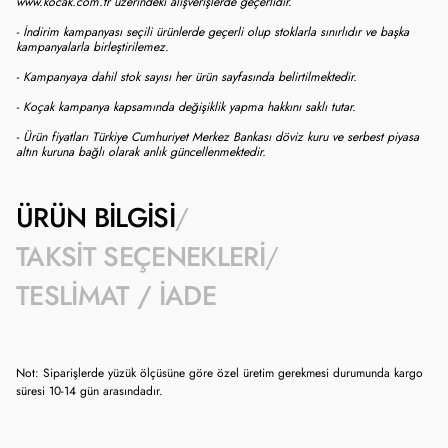
www.kocak.com.tr üzerindeki alışverişlerde geçerlidir.
- İndirim kampanyası seçili ürünlerde geçerli olup stoklarla sınırlıdır ve başka
kampanyalarla birleştirilemez.
- Kampanyaya dahil stok sayısı her ürün sayfasında belirtilmektedir.
- Koçak kampanya kapsamında değişiklik yapma hakkını saklı tutar.
- Ürün fiyatları Türkiye Cumhuriyet Merkez Bankası döviz kuru ve serbest piyasa
altın kuruna bağlı olarak anlık güncellenmektedir.
ÜRÜN BILGISI
TAKSIT SEÇENEKLERI
TESLIMAT / İADE
Not: Siparişlerde yüzük ölçüsüne göre özel üretim gerekmesi durumunda kargo
süresi 10-14 gün arasındadır.