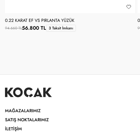
0.22 KARAT EF VS PIRLANTA YÜZÜK
0
56.800 TL
94.660 TL
3 Taksit İmkanı
9
MAĞAZALARIMIZ
SATIŞ NOKTALARIMIZ
İLETIŞIM