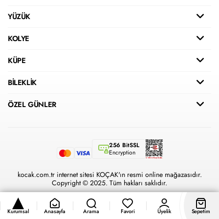
YÜZÜK
KOLYE
KÜPE
BİLEKLİK
ÖZEL GÜNLER
256 BitSSL
Encryption
kocak.com.tr internet sitesi KOÇAK'ın resmi online mağazasıdır.
Copyright © 2025. Tüm hakları saklıdır.
Kurumsal
Anasayfa
Arama
Favori
Üyelik
Sepetim
®
Hipotenüs
Yeni Nesil E-Ticaret Sistemleri ile Hazırlanmıştır.