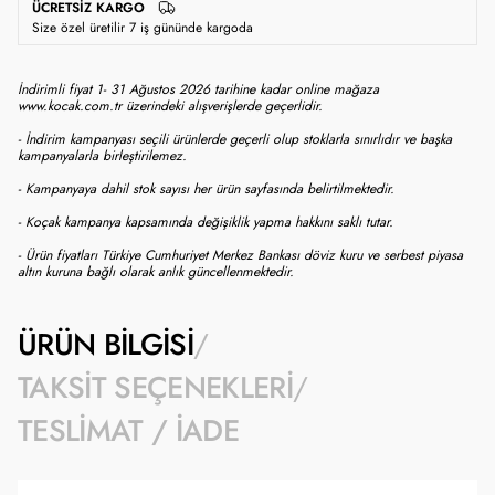
ÜCRETSIZ KARGO
Size özel üretilir 7 iş gününde kargoda
İndirimli fiyat 1- 31 Ağustos 2026 tarihine kadar online mağaza
www.kocak.com.tr üzerindeki alışverişlerde geçerlidir.
- İndirim kampanyası seçili ürünlerde geçerli olup stoklarla sınırlıdır ve başka
kampanyalarla birleştirilemez.
- Kampanyaya dahil stok sayısı her ürün sayfasında belirtilmektedir.
- Koçak kampanya kapsamında değişiklik yapma hakkını saklı tutar.
- Ürün fiyatları Türkiye Cumhuriyet Merkez Bankası döviz kuru ve serbest piyasa
altın kuruna bağlı olarak anlık güncellenmektedir.
ÜRÜN BILGISI
TAKSIT SEÇENEKLERI
TESLIMAT / İADE