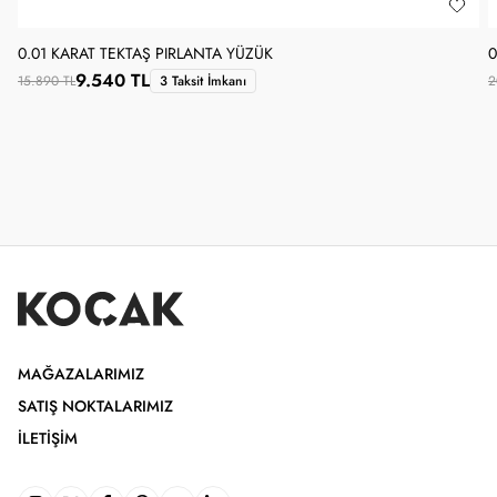
0.01 KARAT TEKTAŞ PIRLANTA YÜZÜK
0
9.540 TL
15.890 TL
3 Taksit İmkanı
2
MAĞAZALARIMIZ
SATIŞ NOKTALARIMIZ
İLETIŞIM