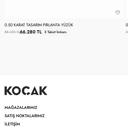
0.50 KARAT TASARIM PIRLANTA YÜZÜK
0
66.280 TL
88.370 TL
3 Taksit İmkanı
3
MAĞAZALARIMIZ
SATIŞ NOKTALARIMIZ
İLETIŞIM