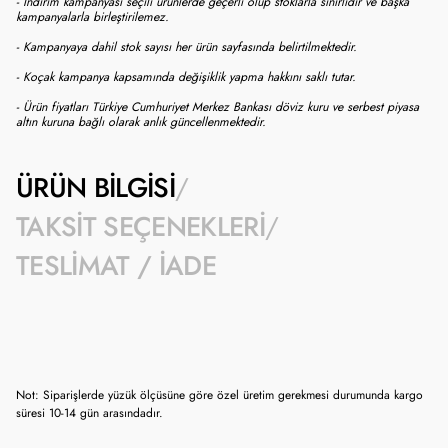
- İndirim kampanyası seçili ürünlerde geçerli olup stoklarla sınırlıdır ve başka
kampanyalarla birleştirilemez.
- Kampanyaya dahil stok sayısı her ürün sayfasında belirtilmektedir.
- Koçak kampanya kapsamında değişiklik yapma hakkını saklı tutar.
- Ürün fiyatları Türkiye Cumhuriyet Merkez Bankası döviz kuru ve serbest piyasa
altın kuruna bağlı olarak anlık güncellenmektedir.
ÜRÜN BILGISI
TAKSIT SEÇENEKLERI
TESLIMAT / İADE
Not: Siparişlerde yüzük ölçüsüne göre özel üretim gerekmesi durumunda kargo
süresi 10-14 gün arasındadır.