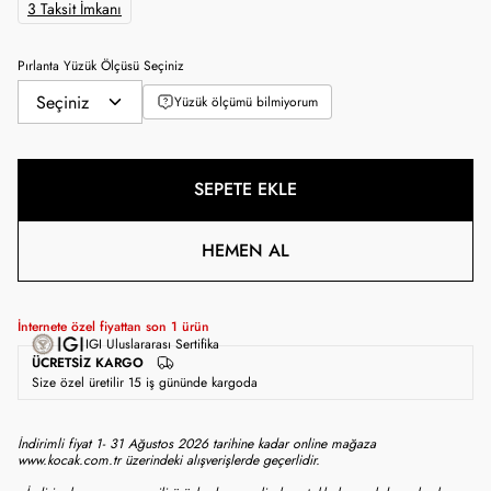
3 Taksit İmkanı
Pırlanta Yüzük Ölçüsü Seçiniz
Yüzük ölçümü bilmiyorum
SEPETE EKLE
HEMEN AL
İnternete özel fiyattan son
1
ürün
IGI Uluslararası Sertifika
ÜCRETSIZ KARGO
Size özel üretilir 15 iş gününde kargoda
İndirimli fiyat 1- 31 Ağustos 2026 tarihine kadar online mağaza
www.kocak.com.tr üzerindeki alışverişlerde geçerlidir.