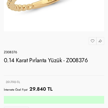
Z008376
0.14 Karat Pırlanta Yüzük - Z008376
39.790 TL
29.840 TL
İnternete Özel Fiyat