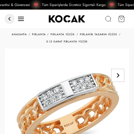
antisi & Güvencesi
Tüm Siparişlerde Ücretsiz Sigortalı Kargo
Tüm Sipariş
ANASAYFA
PIRLANTA
PIRLANTA YÜZÜK
PIRLANTA TASARIM YÜZÜK
0.12 KARAT PIRLANTA YÜZÜK