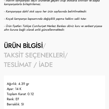
- İndirim kampanyası seçili ürünlerde geçerli olup stoklarla sınırlıdır ve başka
kampanyalarla birleştirilemez.
- Kampanyaya dahil stok sayısı her ürün sayfasında belirtilmektedir.
- Koçak kampanya kapsamında değişiklik yapma hakkını saklı tutar.
- Ürün fiyatları Türkiye Cumhuriyet Merkez Bankası döviz kuru ve serbest piyasa
altın kuruna bağlı olarak anlık güncellenmektedir.
ÜRÜN BILGISI
TAKSIT SEÇENEKLERI
TESLIMAT / İADE
Ağırlık: 4.39 gr
Ayar: 14 K
Toplam Karat: 0.12
Renk: EF
Berraklık: SI