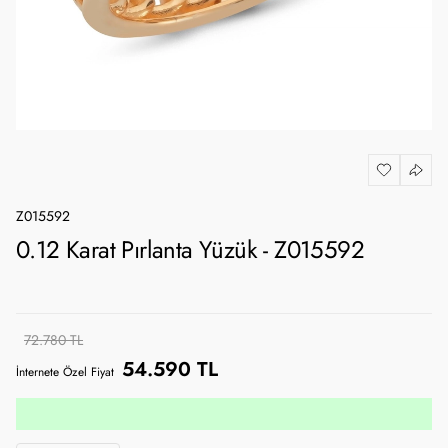
Z015592
0.12 Karat Pırlanta Yüzük - Z015592
72.780 TL
54.590 TL
İnternete Özel Fiyat