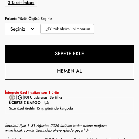
3 Taksit İmkanı
Pırlanta Yüzük Ölçüsü Seçiniz
Yüzük ölçümü bilmiyorum
SEPETE EKLE
HEMEN AL
İnternete özel fiyattan son
1
ürün
IGI Uluslararası Sertifika
ÜCRETSIZ KARGO
Size özel üretilir 15 iş gününde kargoda
İndirimli fiyat 1- 31 Ağustos 2026 tarihine kadar online mağaza
www.kocak.com.tr üzerindeki alışverişlerde geçerlidir.