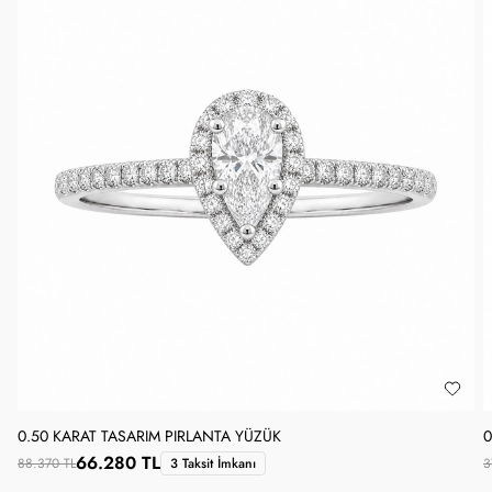
0.50 KARAT TASARIM PIRLANTA YÜZÜK
0
66.280 TL
88.370 TL
3 Taksit İmkanı
3