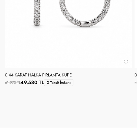
0.44 KARAT HALKA PIRLANTA KÜPE
0
49.580 TL
61.970 TL
3 Taksit İmkanı
4