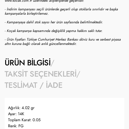
www.kocak.com.tr üzerindeki alışverişlerde geçerlidir.
- İndirim kampanyası seçili ürünlerde geçerli olup stoklarla sınırlıdır ve başka
kampanyalarla birleştirilemez.
- Kampanyaya dahil stok sayısı her ürün sayfasında belirtilmektedir.
- Koçak kampanya kapsamında değişiklik yapma hakkını saklı tutar.
- Ürün fiyatları Türkiye Cumhuriyet Merkez Bankası döviz kuru ve serbest piyasa
altın kuruna bağlı olarak anlık güncellenmektedir.
ÜRÜN BILGISI
TAKSIT SEÇENEKLERI
TESLIMAT / İADE
Ağırlık: 4.02 gr
Ayar: 14K
Toplam Karat: 0.05
Renk: FG