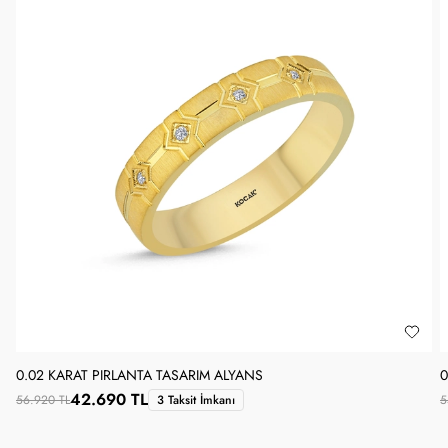
0.02 KARAT PIRLANTA TASARIM ALYANS
0
42.690 TL
56.920 TL
3 Taksit İmkanı
5