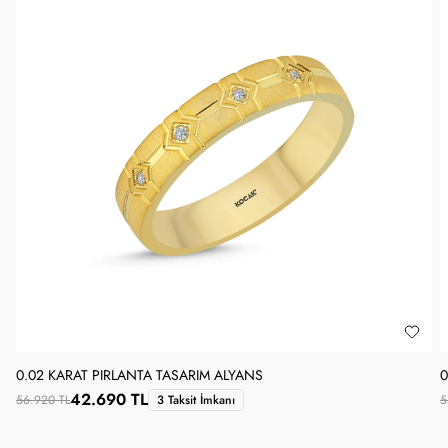
0.02 KARAT PIRLANTA TASARIM ALYANS
0
42.690 TL
56.920 TL
3 Taksit İmkanı
5