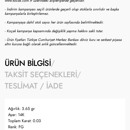
www.kocak.com.tr üzerindeki alışverişlerde geçerlidir.
- İndirim kampanyası seçili ürünlerde geçerli olup stoklarla sınırlıdır ve başka
kampanyalarla birleştirilemez.
- Kampanyaya dahil stok sayısı her ürün sayfasında belirtilmektedir.
- Koçak kampanya kapsamında değişiklik yapma hakkını saklı tutar.
- Ürün fiyatları Türkiye Cumhuriyet Merkez Bankası döviz kuru ve serbest piyasa
altın kuruna bağlı olarak anlık güncellenmektedir.
ÜRÜN BILGISI
TAKSIT SEÇENEKLERI
TESLIMAT / İADE
Ağırlık: 3.65 gr
Ayar: 14K
Toplam Karat: 0.03
Renk: FG