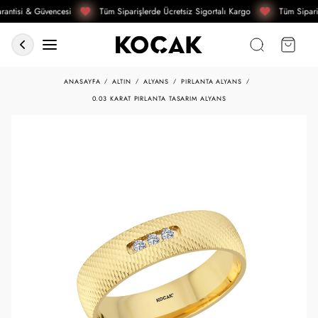
antisi & Güvencesi
Tüm Siparişlerde Ücretsiz Sigortalı Kargo
Tüm Sipariş
ANASAYFA
ALTIN
ALYANS
PIRLANTA ALYANS
0.03 KARAT PIRLANTA TASARIM ALYANS