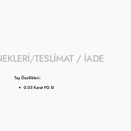
- Kampanyaya dahil stok sayısı her ürün sa
- Koçak kampanya kapsamında değişiklik y
- Ürün fiyatları Türkiye Cumhuriyet Merkez
güncellenmektedir.
NEKLERI
TESLIMAT / İADE
Taş Özellikleri:
0.03 Karat FG SI