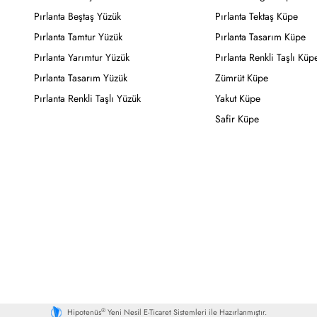
Pırlanta Beştaş Yüzük
Pırlanta Tektaş Küpe
Pırlanta Tamtur Yüzük
Pırlanta Tasarım Küpe
Pırlanta Yarımtur Yüzük
Pırlanta Renkli Taşlı Küp
Pırlanta Tasarım Yüzük
Zümrüt Küpe
Pırlanta Renkli Taşlı Yüzük
Yakut Küpe
Safir Küpe
®
Hipotenüs
Yeni Nesil E-Ticaret Sistemleri ile Hazırlanmıştır.