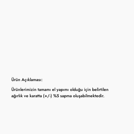
yfasında belirtilmektedir.
apma hakkını saklı tutar.
 Bankası döviz kuru ve serbest piyasa altın kuruna bağlı olarak anlık
Ürün Açıklaması:
Ürünlerimizin tamamı el yapımı olduğu için belirtilen
ağırlık ve karatta (+/-) %5 sapma oluşabilmektedir.