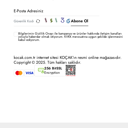
Abone Ol
Bilgilerimin
Gizlilik Onayı ile kampanya ve ürünler hakkında iletişim kanalları
yoluyla haberdar olmak istiyorum.
KVKK mevzuatına uygun şekilde işlenmesini
kabul ediyorum.
kocak.com.tr internet sitesi KOÇAK'ın resmi online mağazasıdır.
Copyright © 2025. Tüm hakları saklıdır.
256 BitSSL
Encryption