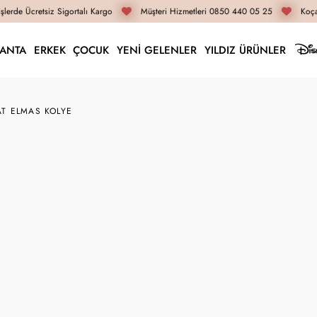
lerde Ücretsiz Sigortalı Kargo
Müşteri Hizmetleri 0850 440 05 25
Koçak
LANTA
ERKEK
ÇOCUK
YENİ GELENLER
YILDIZ ÜRÜNLER
AT ELMAS KOLYE
ELL5267
0.03 Karat Elmas Kol
31.320 TL
23.490 TL
İnternete Özel Fiyat