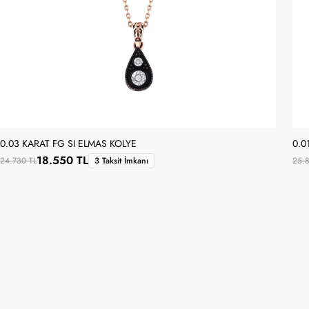
0.03 KARAT FG SI ELMAS KOLYE
0.0
18.550 TL
24.730 TL
3 Taksit İmkanı
25.8