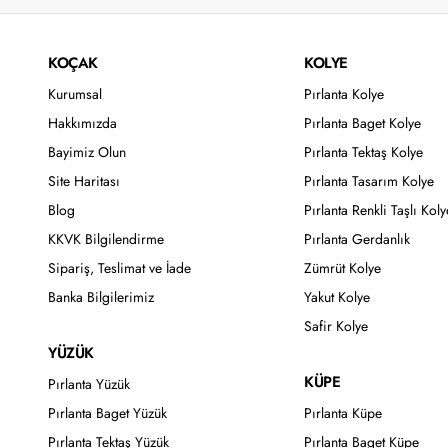
KOÇAK
KOLYE
Kurumsal
Pırlanta Kolye
Hakkımızda
Pırlanta Baget Kolye
Bayimiz Olun
Pırlanta Tektaş Kolye
Site Haritası
Pırlanta Tasarım Kolye
Blog
Pırlanta Renkli Taşlı Koly
KKVK Bilgilendirme
Pırlanta Gerdanlık
Sipariş, Teslimat ve İade
Zümrüt Kolye
Banka Bilgilerimiz
Yakut Kolye
Safir Kolye
YÜZÜK
KÜPE
Pırlanta Yüzük
Pırlanta Baget Yüzük
Pırlanta Küpe
Pırlanta Tektaş Yüzük
Pırlanta Baget Küpe