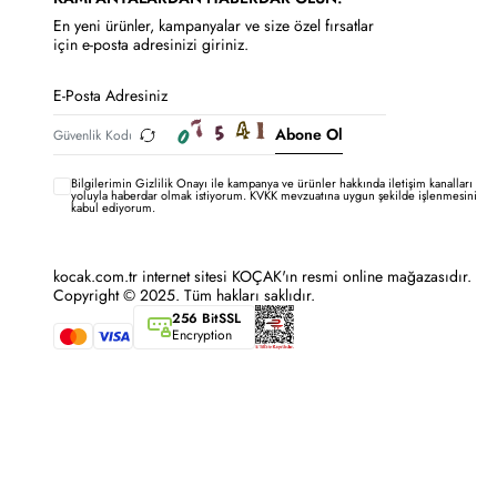
En yeni ürünler, kampanyalar ve size özel fırsatlar
için e-posta adresinizi giriniz.
Abone Ol
Bilgilerimin
Gizlilik Onayı ile kampanya ve ürünler hakkında iletişim kanalları
yoluyla haberdar olmak istiyorum.
KVKK mevzuatına uygun şekilde işlenmesini
kabul ediyorum.
kocak.com.tr internet sitesi KOÇAK'ın resmi online mağazasıdır.
Copyright © 2025. Tüm hakları saklıdır.
256 BitSSL
Encryption