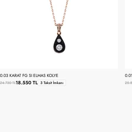
0.03 KARAT FG SI ELMAS KOLYE
0.0
18.550 TL
24.730 TL
3 Taksit İmkanı
25.8