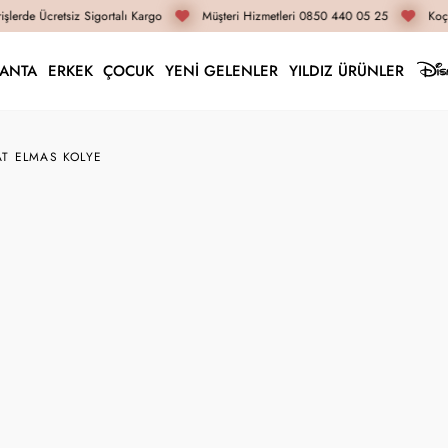
lerde Ücretsiz Sigortalı Kargo
Müşteri Hizmetleri 0850 440 05 25
Koça
LANTA
ERKEK
ÇOCUK
YENİ GELENLER
YILDIZ ÜRÜNLER
AT ELMAS KOLYE
ELL5263
0.02 Karat Elmas Kol
29.440 TL
22.080 TL
İnternete Özel Fiyat