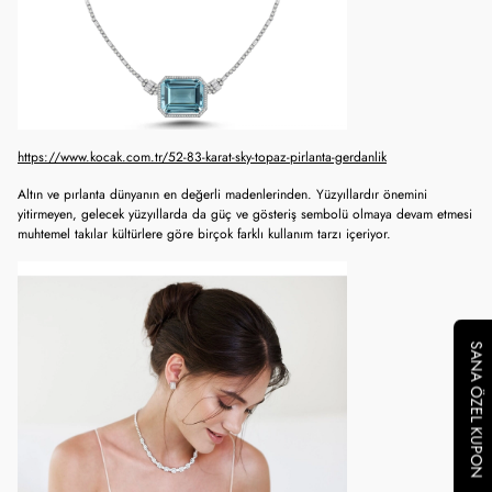
https://www.kocak.com.tr/52-83-karat-sky-topaz-pirlanta-gerdanlik
Altın ve pırlanta dünyanın en değerli madenlerinden. Yüzyıllardır önemini
yitirmeyen, gelecek yüzyıllarda da güç ve gösteriş sembolü olmaya devam etmesi
muhtemel takılar kültürlere göre birçok farklı kullanım tarzı içeriyor.
SANA ÖZEL KUPON