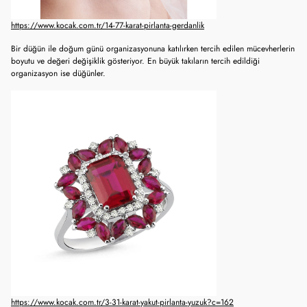
https://www.kocak.com.tr/14-77-karat-pirlanta-gerdanlik
Bir düğün ile doğum günü organizasyonuna katılırken tercih edilen mücevherlerin
boyutu ve değeri değişiklik gösteriyor. En büyük takıların tercih edildiği
organizasyon ise düğünler.
https://www.kocak.com.tr/3-31-karat-yakut-pirlanta-yuzuk?c=162