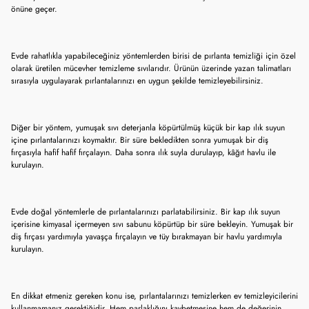
önüne geçer.
Evde rahatlıkla yapabileceğiniz yöntemlerden birisi de pırlanta temizliği için özel
olarak üretilen mücevher temizleme sıvılarıdır. Ürünün üzerinde yazan talimatları
sırasıyla uygulayarak pırlantalarınızı en uygun şekilde temizleyebilirsiniz.
Diğer bir yöntem, yumuşak sıvı deterjanla köpürtülmüş küçük bir kap ılık suyun
içine pırlantalarınızı koymaktır. Bir süre bekledikten sonra yumuşak bir diş
fırçasıyla hafif hafif fırçalayın. Daha sonra ılık suyla durulayıp, kâğıt havlu ile
kurulayın.
Evde doğal yöntemlerle de pırlantalarınızı parlatabilirsiniz. Bir kap ılık suyun
içerisine kimyasal içermeyen sıvı sabunu köpürtüp bir süre bekleyin. Yumuşak bir
diş fırçası yardımıyla yavaşça fırçalayın ve tüy bırakmayan bir havlu yardımıyla
kurulayın.
En dikkat etmeniz gereken konu ise, pırlantalarınızı temizlerken ev temizleyicilerini
kullanmamanız gerektiğidir. Hem parlaklığını kaybetmesine hem de değerinin