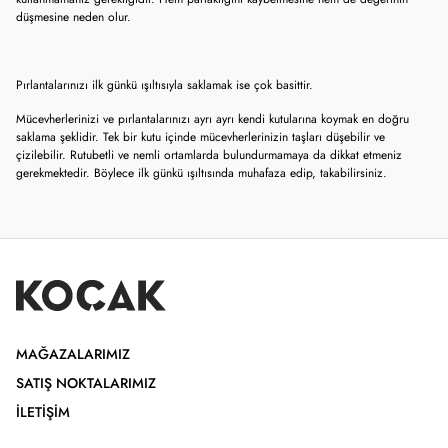
düşmesine neden olur.
Pırlantalarınızı ilk günkü ışıltısıyla saklamak ise çok basittir.
Mücevherlerinizi ve pırlantalarınızı ayrı ayrı kendi kutularına koymak en doğru
saklama şeklidir. Tek bir kutu içinde mücevherlerinizin taşları düşebilir ve
çizilebilir. Rutubetli ve nemli ortamlarda bulundurmamaya da dikkat etmeniz
gerekmektedir. Böylece ilk günkü ışıltısında muhafaza edip, takabilirsiniz.
MAĞAZALARIMIZ
SATIŞ NOKTALARIMIZ
İLETIŞIM