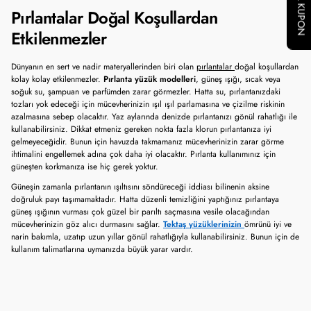
Pırlantalar Doğal Koşullardan
Etkilenmezler
Dünyanın en sert ve nadir materyallerinden biri olan
pırlantalar
doğal koşullardan
kolay kolay etkilenmezler.
Pırlanta yüzük modelleri
, güneş ışığı, sıcak veya
soğuk su, şampuan ve parfümden zarar görmezler. Hatta su, pırlantanızdaki
tozları yok edeceği için mücevherinizin ışıl ışıl parlamasına ve çizilme riskinin
azalmasına sebep olacaktır. Yaz aylarında denizde pırlantanızı gönül rahatlığı ile
kullanabilirsiniz. Dikkat etmeniz gereken nokta fazla klorun pırlantanıza iyi
gelmeyeceğidir. Bunun için havuzda takmamanız mücevherinizin zarar görme
ihtimalini engellemek adına çok daha iyi olacaktır. Pırlanta kullanımınız için
güneşten korkmanıza ise hiç gerek yoktur.
Güneşin zamanla pırlantanın ışıltısını söndüreceği iddiası bilinenin aksine
doğruluk payı taşımamaktadır. Hatta düzenli temizliğini yaptığınız pırlantaya
güneş ışığının vurması çok güzel bir parıltı saçmasına vesile olacağından
mücevherinizin göz alıcı durmasını sağlar.
Tektaş yüzüklerinizin
ömrünü iyi ve
narin bakımla, uzatıp uzun yıllar gönül rahatlığıyla kullanabilirsiniz. Bunun için de
kullanım talimatlarına uymanızda büyük yarar vardır.