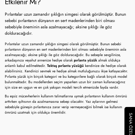
Etkilenir Mi?
Pırlantalar uzun zamandır şıklığın simgesi olarak görülmüştür. Bunun
sebebi pırlantanın dünyanın en sert madenlerinden biri olması
sebebiyle öneminin asla azalmayacağı; aksine şıklığı ile göz
dolduracağıdır.
Pırlantalar uzun zamandır şıklığın simgesi olarak görülmüştür. Bunun sebebi
pırlantanın dünyanın en sert madenlerinden biri olması sebebiyle öneminin asla
azalmayacağı; aksine şıklığı ile göz dolduracağıdır. Bu sebeple sevgilinize,
arkadaşınıza veyahut annenize hediye olarak
pırlanta yüzük
almak oldukça
anlamlı kabul edilmektedir.
Tektaş pırlanta yüzüğü
kendinize de hediye olarak
alabilirsiniz. Kendinizi sevmek ve hediye almak mutluluğunuzu ikiye katlayacaktır.
Pırlanta yüzük için birçok kategori ve bu kategorilere bağlı olarak birçok model
bulunmaktadır. Bu modellerden seçim yaparken uzun bir zaman kullanacağınız
için size en uygun ve en çok yakışan modeli tercih etmenizde fayda vardır.
Bu eşsiz mücevherlerin kullanım talimatlarına uymak pırlantanın kullanım ömrünü
arttırken ışıltısının da azalmamasına sebep olacaktır. Yaz aylarının gelmesi
sebebiyle güneşin pırlantanıza zarar verip vermeyeceğini bilmek ise kullanım
ömrünü uzatmak için oldukça önemlidir.
SANA ÖZEL KUPON