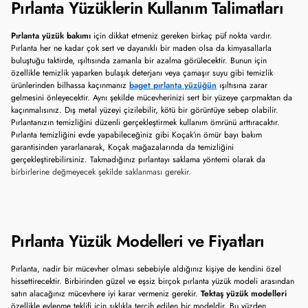
Pırlanta Yüzüklerin Kullanım Talimatları
Pırlanta yüzük bakımı
için dikkat etmeniz gereken birkaç püf nokta vardır.
Pırlanta her ne kadar çok sert ve dayanıklı bir maden olsa da kimyasallarla
buluştuğu taktirde, ışıltısında zamanla bir azalma görülecektir. Bunun için
özellikle temizlik yaparken bulaşık deterjanı veya çamaşır suyu gibi temizlik
ürünlerinden bilhassa kaçınmanız
baget pırlanta yüzüğün
ışıltısına zarar
gelmesini önleyecektir. Aynı şekilde mücevherinizi sert bir yüzeye çarpmaktan da
kaçınmalısınız. Dış metal yüzeyi çizilebilir, kötü bir görüntüye sebep olabilir.
Pırlantanızın temizliğini düzenli gerçekleştirmek kullanım ömrünü arttıracaktır.
Pırlanta temizliğini evde yapabileceğiniz gibi Koçak’ın ömür bayı bakım
garantisinden yararlanarak, Koçak mağazalarında da temizliğini
gerçekleştirebilirsiniz. Takmadığınız pırlantayı saklama yöntemi olarak da
birbirlerine değmeyecek şekilde saklanması gerekir.
Pırlanta Yüzük Modelleri ve Fiyatları
Pırlanta, nadir bir mücevher olması sebebiyle aldığınız kişiye de kendini özel
hissettirecektir. Birbirinden güzel ve eşsiz birçok pırlanta yüzük modeli arasından
satın alacağınız mücevhere iyi karar vermeniz gerekir.
Tektaş yüzük modelleri
özellikle evlenme teklifi için sıklıkla tercih edilen bir modeldir. Bu yüzden