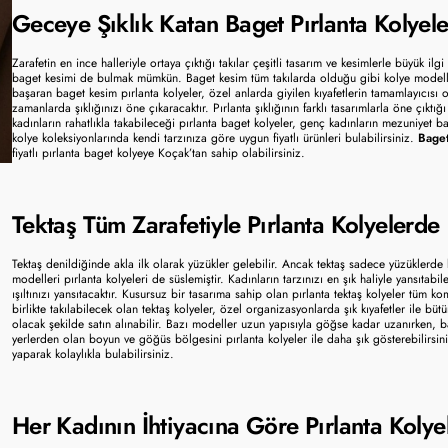
Geceye Şıklık Katan Baget Pırlanta Kolyele
Zarafetin en ince halleriyle ortaya çıktığı takılar çeşitli tasarım ve kesimlerle büyük ilg
baget kesimi de bulmak mümkün. Baget kesim tüm takılarda olduğu gibi kolye modellerini
başaran baget kesim pırlanta kolyeler, özel anlarda giyilen kıyafetlerin tamamlayıcısı o
zamanlarda şıklığınızı öne çıkaracaktır. Pırlanta şıklığının farklı tasarımlarla öne çık
kadınların rahatlıkla takabileceği pırlanta baget kolyeler, genç kadınların mezuniyet bal
kolye koleksiyonlarında kendi tarzınıza göre uygun fiyatlı ürünleri bulabilirsiniz. 
Baget
fiyatlı pırlanta baget kolyeye Koçak’tan sahip olabilirsiniz. 
Tektaş Tüm Zarafetiyle Pırlanta Kolyelerde 
Tektaş denildiğinde akla ilk olarak yüzükler gelebilir. Ancak tektaş sadece yüzüklerde k
modelleri pırlanta kolyeleri de süslemiştir. Kadınların tarzınızı en şık haliyle yansıtabi
ışıltınızı yansıtacaktır. Kusursuz bir tasarıma sahip olan pırlanta tektaş kolyeler tüm ko
birlikte takılabilecek olan tektaş kolyeler, özel organizasyonlarda şık kıyafetler ile bütü
olacak şekilde satın alınabilir. Bazı modeller uzun yapısıyla göğse kadar uzanırken
yerlerden olan boyun ve göğüs bölgesini pırlanta kolyeler ile daha şık gösterebilirsin
yaparak kolaylıkla bulabilirsiniz. 
Her Kadının İhtiyacına Göre Pırlanta Kolyel