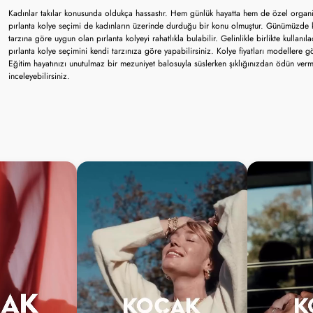
Kadınlar takılar konusunda oldukça hassastır. Hem günlük hayatta hem de özel organiza
pırlanta kolye seçimi de kadınların üzerinde durduğu bir konu olmuştur. Günümüzde k
tarzına göre uygun olan pırlanta kolyeyi rahatlıkla bulabilir. Gelinlikle birlikte kullanıla
pırlanta kolye seçimini kendi tarzınıza göre yapabilirsiniz. Kolye fiyatları modellere 
Eğitim hayatınızı unutulmaz bir mezuniyet balosuyla süslerken şıklığınızdan ödün verme
inceleyebilirsiniz.