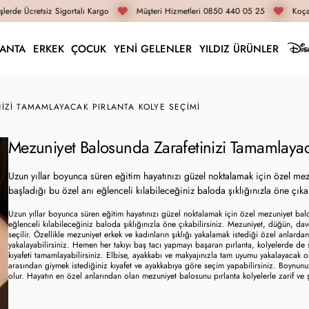
erde Ücretsiz Sigortalı Kargo
Müşteri Hizmetleri 0850 440 05 25
Koçak
LANTA
ERKEK
ÇOCUK
YENİ GELENLER
YILDIZ ÜRÜNLER
IZI TAMAMLAYACAK PIRLANTA KOLYE SEÇIMI
Mezuniyet Balosunda Zarafetinizi Tamamlayac
Uzun yıllar boyunca süren eğitim hayatınızı güzel noktalamak için özel mezuni
başladığı bu özel anı eğlenceli kılabileceğiniz baloda şıklığınızla öne çıkab
Uzun yıllar boyunca süren eğitim hayatınızı güzel noktalamak için özel mezuniyet balolar
eğlenceli kılabileceğiniz baloda şıklığınızla öne çıkabilirsiniz. Mezuniyet, düğün, dave
seçilir. Özellikle mezuniyet erkek ve kadınların şıklığı yakalamak istediği özel anlarda
yakalayabilirsiniz. Hemen her takıyı baş tacı yapmayı başaran pırlanta, kolyelerde de sıkl
kıyafeti tamamlayabilirsiniz. Elbise, ayakkabı ve makyajınızla tam uyumu yakalayacak olan
arasından giymek istediğiniz kıyafet ve ayakkabıya göre seçim yapabilirsiniz. Boynunuzu 
olur. Hayatın en özel anlarından olan mezuniyet balosunu pırlanta kolyelerle zarif ve şık