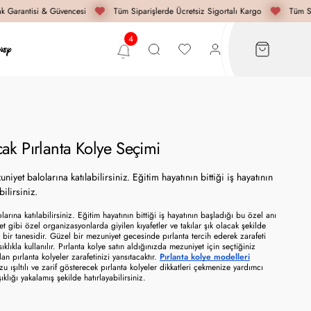
 Garantisi & Güvencesi
Tüm Siparişlerde Ücretsiz Sigortalı Kargo
Tüm Sip
ak Pırlanta Kolye Seçimi
yet balolarına katılabilirsiniz. Eğitim hayatının bittiği iş hayatının
ilirsiniz.
ına katılabilirsiniz. Eğitim hayatının bittiği iş hayatının başladığı bu özel anı 
t gibi özel organizasyonlarda giyilen kıyafetler ve takılar şık olacak şekilde 
n bir tanesidir. Güzel bir mezuniyet gecesinde pırlanta tercih ederek zarafeti 
ıkla kullanılır. Pırlanta kolye satın aldığınızda mezuniyet için seçtiğiniz 
 pırlanta kolyeler zarafetinizi yansıtacaktır. 
Pırlanta kolye modelleri
ışıltılı ve zarif gösterecek pırlanta kolyeler dikkatleri çekmenize yardımcı 
lığı yakalamış şekilde hatırlayabilirsiniz. 