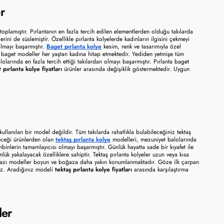
r 
i toplamıştır. Pırlantanın en fazla tercih edilen elementlerden olduğu takılarda 
 de süslemiştir. Özellikle pırlanta kolyelerde kadınların ilgisini çekmeyi 
lmayı başarmıştır. 
Baget pırlanta kolye
 kesim, renk ve tasarımıyla özel 
tığı baget modeller her yaştan kadına hitap etmektedir. Yediden yetmişe tüm 
olarında en fazla tercih ettiği takılardan olmayı başarmıştır. Pırlanta baget 
 pırlanta kolye fiyatları
 ürünler arasında değişiklik göstermektedir. Uygun 
ullanılan bir model değildir. Tüm takılarda rahatlıkla bulabileceğiniz tektaş 
leceği ürünlerden olan 
tektaş pırlanta kolye
 modelleri, mezuniyet balolarında 
mbinlerin tamamlayıcısı olmayı başarmıştır. Günlük hayatta sade bir kıyafet ile 
nlük yakalayacak özelliklere sahiptir. Tektaş pırlanta kolyeler uzun veya kısa 
, bazı modeller boyun ve boğaza daha yakın konumlanmaktadır. Göze ilk çarpan 
iz. Aradığınız modeli 
tektaş pırlanta kolye fiyatları 
arasında karşılaştırma 
er 