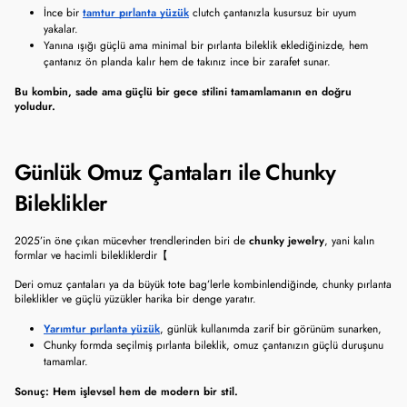
İnce bir 
tamtur pırlanta yüzük
 clutch çantanızla kusursuz bir uyum 
yakalar.
Yanına ışığı güçlü ama minimal bir pırlanta bileklik eklediğinizde, hem 
çantanız ön planda kalır hem de takınız ince bir zarafet sunar.
Bu kombin, sade ama güçlü bir gece stilini tamamlamanın en doğru 
yoludur.
Günlük Omuz Çantaları ile Chunky 
Bileklikler
2025’in öne çıkan mücevher trendlerinden biri de 
chunky jewelry
, yani kalın 
formlar ve hacimli bilekliklerdir【
Deri omuz çantaları ya da büyük tote bag’lerle kombinlendiğinde, chunky pırlanta 
bileklikler ve güçlü yüzükler harika bir denge yaratır.
Yarımtur pırlanta yüzük
, günlük kullanımda zarif bir görünüm sunarken,
Chunky formda seçilmiş pırlanta bileklik, omuz çantanızın güçlü duruşunu 
tamamlar.
Sonuç: Hem işlevsel hem de modern bir stil.