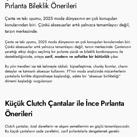
Pırlanta Bileklik Önerileri
Çanta ve takı uyumu, 2025 moda dünyasının en çok konuşulan
konularından biri. Çünkü aksesuarlar artık yalnızca tamamlayıcı değil,
tarzın merkezinde.
Çanta ve takı uyumu, 2025 moda dünyasının en çok konuşulan konularından biri. 
Çünkü aksesuarlar artık yalnızca tamamlayıcı değil, tarzın merkezinde. Çantanızın 
yarattığı etkiyi doğru seçilmiş bir pırlanta yüzük ve bileklik kombinasyonu ile 
desteklediğinizde, ortaya 
zarif, modern ve sofistike bir bütünlük
 çıkar.
Bu yılın trendleri ise tek kelimeyle iddialı: kişiselleştirme, chunky formlar, charm 
detaylar ve katmanlı aksesuar kullanımı. FT’nin moda analizinde mücevherlerin 
çantalarla birlikte düşünülmeye başlandığı, adeta bir “aksesuar birlikteliği” 
dönemi başladığı vurgulanıyor
Küçük Clutch Çantalar ile İnce Pırlanta 
Önerileri
Clutch çantalar, özel davetlerin ve akşam yemeklerinin en güçlü tamamlayıcısıdır. 
Bu küçük çantaların sade zarafetini, zarif pırlantalarla dengelemek gerekir.