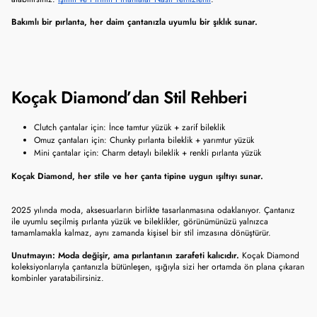
Bakımlı bir pırlanta, her daim çantanızla uyumlu bir şıklık sunar.
Koçak Diamond’dan Stil Rehberi
Clutch çantalar için: İnce tamtur yüzük + zarif bileklik
Omuz çantaları için: Chunky pırlanta bileklik + yarımtur yüzük
Mini çantalar için: Charm detaylı bileklik + renkli pırlanta yüzük
Koçak Diamond, her stile ve her çanta tipine uygun ışıltıyı sunar.
2025 yılında moda, aksesuarların birlikte tasarlanmasına odaklanıyor. Çantanız 
ile uyumlu seçilmiş pırlanta yüzük ve bileklikler, görünümünüzü yalnızca 
tamamlamakla kalmaz, aynı zamanda kişisel bir stil imzasına dönüştürür.
Unutmayın: Moda değişir, ama pırlantanın zarafeti kalıcıdır.
 Koçak Diamond 
koleksiyonlarıyla çantanızla bütünleşen, ışığıyla sizi her ortamda ön plana çıkaran 
kombinler yaratabilirsiniz.