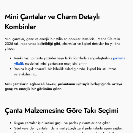
Mini Çantalar ve Charm Detaylı 
Kombinler
Mini çantalar, genç ve enerjik bir stilin en popüler temsilcisi. Marie Claire’in 
2025 takı raporunda belirtildiği gibi, charm’lar ve kişisel detaylar bu yıl öne 
çıkıyor.
Renkli taşlı pırlanta yüzükler veya farklı formlarla zenginleştirilmiş 
pırlanta 
yüzük
 modelleri mini çantanızın enerjisini artırır.
Yanına küçük charm’lı bir bileklik eklediğinizde, kişisel bir stil imzası 
yaratabilirsiniz.
Mini çantaların eğlenceli havası, pırlantanın ışıltısıyla birleştiğinde ortaya 
genç ve enerjik bir görünüm çıkar.
Çanta Malzemesine Göre Takı Seçimi
Rugan çantalar için kesimi güçlü ve parlak pırlantalar öne çıkar.
Süet veya deri çantalar, daha mat yüzeyli zarif pırlantalarla uyum sağlar.