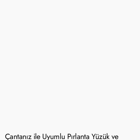
Çantanız ile Uyumlu Pırlanta Yüzük ve