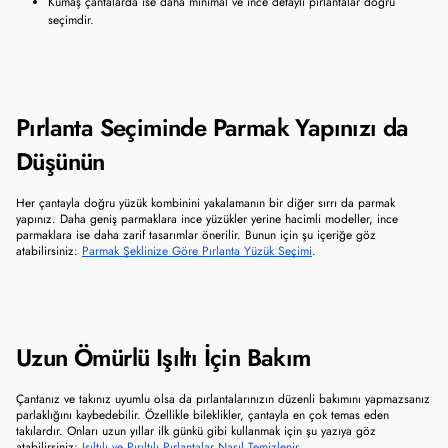
Kumaş çantalarda ise daha minimal ve ince detaylı pırlantalar doğru 
seçimdir.
Pırlanta Seçiminde Parmak Yapınızı da 
Düşünün
Her çantayla doğru yüzük kombinini yakalamanın bir diğer sırrı da parmak 
yapınız. Daha geniş parmaklara ince yüzükler yerine hacimli modeller, ince 
parmaklara ise daha zarif tasarımlar önerilir. Bunun için şu içeriğe göz 
atabilirsiniz: 
Parmak Şeklinize Göre Pırlanta Yüzük Seçimi
.
Uzun Ömürlü Işıltı İçin Bakım
Çantanız ve takınız uyumlu olsa da pırlantalarınızın düzenli bakımını yapmazsanız 
parlaklığını kaybedebilir. Özellikle bileklikler, çantayla en çok temas eden 
takılardır. Onları uzun yıllar ilk günkü gibi kullanmak için şu yazıya göz 
atabilirsiniz: 
Işıltılı ve Pırıltılı Pırlantalar Nasıl Temizlenir
.