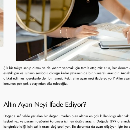
Şık bir takıya sahip olmak ya da yatırım yapmak için tercih ettiğimiz altın, her dönem
estetikliğin ve ışıltının sembolü olduğu kadar yatırımın da bir numaralı aracıdır. Ancak
dikkat edilmesi gerekenlerden bir tanesi. Peki, altın ayarı neyi ifade ediyor? Altın a
konunun pek çok detayından söz edeceğiz.
Altın Ayarı Neyi İfade Ediyor?
Doğada saf halde yer alan bir değerli maden olan altının en çok kullanıldığı alan takı 
kaybetmez ve paranın değerini koruması için en doğru araçtır. Doğada %99 oranında sa
karıştırılabildiği için saflık oranı değişebiliyor. Bu durumda da ayarı düşüyor. İşte bu sür