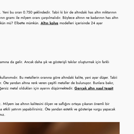
 Yeni bu oran 0.750 şeklindedir. Tabii ki bir de altındaki has altın miktarının
nın gramı ile milyem oranı çarpılmalıdır. Böylece altının ne kadarının has altın
mümkün mü? Elbette mümkün.
Altın kolye
modelleri içerisinde 24 ayar
amına da gelir. Ancak daha şık ve gösterişli takılar oluşturmak için farklı
kullanımıdır. Bu metallerin oranına göre altındaki kalite, yani ayar düşer. Tabii
ler. Öte yandan altına renk veren çeşitli metaller de bulunuyor. Bunlara bakır,
ğersiz metal oldukları için ayarını düşürmektedir.
Gerçek altın nasıl tespit
z. Milyem ise altının kalitesini ölçen ve saflığını ortaya çıkaran önemli bir
aha etkili yatırım yapabilirsiniz. Öte yandan estetik ve gösterişe vurgu yapacak
nız.