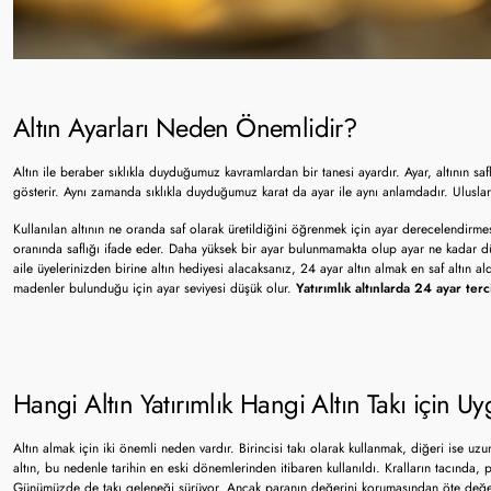
Altın Ayarları Neden Önemlidir?
Altın ile beraber sıklıkla duyduğumuz kavramlardan bir tanesi ayardır. Ayar, altının s
gösterir. Aynı zamanda sıklıkla duyduğumuz karat da ayar ile aynı anlamdadır. Uluslarara
Kullanılan altının ne oranda saf olarak üretildiğini öğrenmek için ayar derecelendirmes
oranında saflığı ifade eder. Daha yüksek bir ayar bulunmamakta olup ayar ne kadar dü
aile üyelerinizden birine altın hediyesi alacaksanız, 24 ayar altın almak en saf altın ald
madenler bulunduğu için ayar seviyesi düşük olur.
Yatırımlık altınlarda 24 ayar te
Hangi Altın Yatırımlık Hangi Altın Takı için 
Altın almak için iki önemli neden vardır. Birincisi takı olarak kullanmak, diğeri ise uz
altın, bu nedenle tarihin en eski dönemlerinden itibaren kullanıldı. Kralların tacında
Günümüzde de takı geleneği sürüyor. Ancak paranın değerini korumasından öte değer k