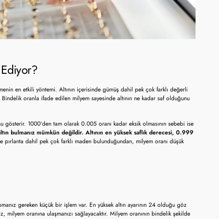
 Ediyor?
menin en etkili yöntemi. Altının içerisinde gümüş dahil pek çok farklı değerli
 Bindelik oranla ifade edilen milyem sayesinde altının ne kadar saf olduğunu
unu gösterir. 1000’den tam olarak 0.005 oranı kadar eksik olmasının sebebi ise
tın bulmanız mümkün değildir. Altının en yüksek saflık derecesi, 0.999
e pırlanta dahil pek çok farklı maden bulunduğundan, milyem oranı düşük
yapmanız gereken küçük bir işlem var. En yüksek altın ayarının 24 olduğu göz
z, milyem oranına ulaşmanızı sağlayacaktır. Milyem oranının bindelik şekilde