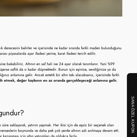
aflık derecesini belirler ve içerisinde ne kadar oranda farklı maden bulunduğunu
sı piyasalarda ayar ifadesi yerine, karat ifadesi tercih edilir.
ine bakabiliriz. Altının en saf hali ise 24 ayar olarak tanımlanır. Yani %99
şerse saflık da o kadar düşmektedir. Bunun için eşinize, sevdiğinize ya da
ığınız anlamına gelir. Ancak estetik bir altın takı alacaksanız, içerisinde farklı
rcih etmek, değer kaybının en az oranda gerçekleşeceği anlamına gelir.
SANA ÖZEL KUPON
Uygundur?
un süre saklayarak, yatırım yapmak. Her ikisi için de eşsiz bir seçenek olan
, prenseslerin boynunda ve daha pek çok yerde altının adı anılmaya devam etti.
azanması için altın yatırımları da oldukça fazla.