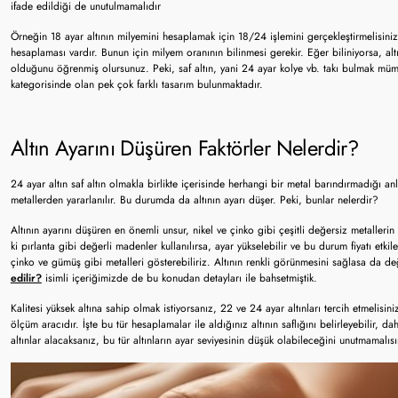
ifade edildiği de unutulmamalıdır
Örneğin 18 ayar altının milyemini hesaplamak için 18/24 işlemini gerçekleştirmelisiniz.
hesaplaması vardır. Bunun için milyem oranının bilinmesi gerekir. Eğer biliniyorsa, altı
olduğunu öğrenmiş olursunuz. Peki, saf altın, yani 24 ayar kolye vb. takı bulmak 
kategorisinde olan pek çok farklı tasarım bulunmaktadır.
Altın Ayarını Düşüren Faktörler Nelerdir?
24 ayar altın saf altın olmakla birlikte içerisinde herhangi bir metal barındırmadığı anl
metallerden yararlanılır. Bu durumda da altının ayarı düşer. Peki, bunlar nelerdir?
Altının ayarını düşüren en önemli unsur, nikel ve çinko gibi çeşitli değersiz metallerin 
ki pırlanta gibi değerli madenler kullanılırsa, ayar yükselebilir ve bu durum fiyatı etki
çinko ve gümüş gibi metalleri gösterebiliriz. Altının renkli görünmesini sağlasa da de
edilir?
isimli içeriğimizde de bu konudan detayları ile bahsetmiştik.
Kalitesi yüksek altına sahip olmak istiyorsanız, 22 ve 24 ayar altınları tercih etmelisini
ölçüm aracıdır. İşte bu tür hesaplamalar ile aldığınız altının saflığını belirleyebilir, d
altınlar alacaksanız, bu tür altınların ayar seviyesinin düşük olabileceğini unutmamalısı