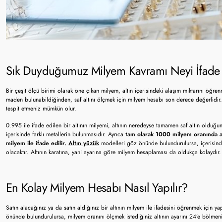
Sık Duyduğumuz Milyem Kavramı Neyi İfade
Bir çeşit ölçü birimi olarak öne çıkan milyem, altın içerisindeki alaşım miktarını öğren
maden bulunabildiğinden, saf altını ölçmek için milyem hesabı son derece değerlidir.
tespit etmeniz mümkün olur.
0.995 ile ifade edilen bir altının milyemi, altının neredeyse tamamen saf altın olduğ
içerisinde farklı metallerin bulunmasıdır. Ayrıca
tam olarak 1000 milyem oranında al
milyem ile ifade edilir.
Altın yüzük
modelleri göz önünde bulundurulursa, içerisind
olacaktır. Altının karatına, yani ayarına göre milyem hesaplaması da oldukça kolaydır.
En Kolay Milyem Hesabı Nasıl Yapılır?
Satın alacağınız ya da satın aldığınız bir altının milyem ile ifadesini öğrenmek için 
önünde bulundurulursa, milyem oranını ölçmek istediğiniz altının ayarını 24’e bölmeni